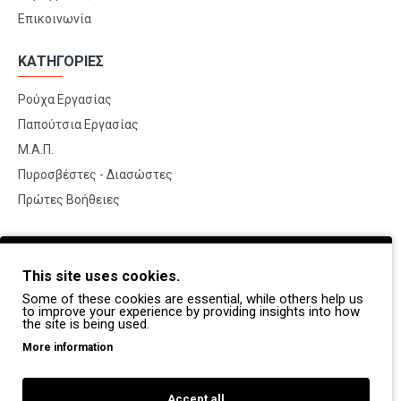
Επικοινωνία
ΚΑΤΗΓΟΡΙΕΣ
Ρούχα Εργασίας
Παπούτσια Εργασίας
Μ.Α.Π.
Πυροσβέστες - Διασώστες
Πρώτες Βοήθειες
BRANDS
This site uses cookies.
Payper
Some of these cookies are essential, while others help us
Dike
to improve your experience by providing insights into how
the site is being used.
Coverguard
More information
Portwest
Exena
Accept all