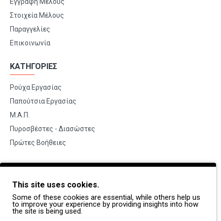
Εγγραφή Μελους
Στοιχεία Μέλους
Παραγγελίες
Επικοινωνία
ΚΑΤΗΓΟΡΙΕΣ
Ρούχα Εργασίας
Παπούτσια Εργασίας
Μ.Α.Π.
Πυροσβέστες - Διασώστες
Πρώτες Βοήθειες
BRANDS
This site uses cookies.
Payper
Some of these cookies are essential, while others help us
Dike
to improve your experience by providing insights into how
the site is being used.
Coverguard