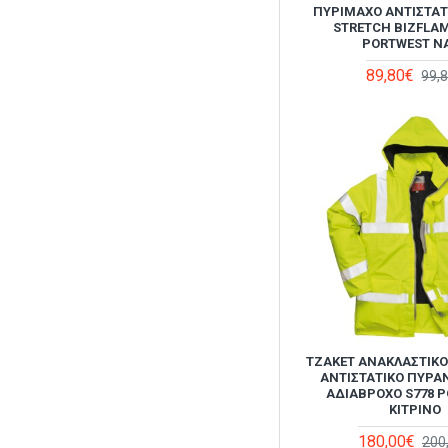
ΠΥΡΊΜΑΧΟ ΑΝΤΙΣΤΑΤ
ISO 11612 A B C D E F, EN
STRETCH BIZFLAM
PORTWEST N
ISO 11611, EN ISO 14116,
EN 1149-5, IEC 61482-2,
89,80€
99,
EN ISO 20471, EN 343, EN
ISO 15384:2020/A1:2021,
EN ISO
13688:2013/A1:2021
Τζάκετ: EN ISO 11612
A1+A2, B1, C1, E3, F1, EN
ISO 11611 Κλάση 1
A1+A2, EN 1149-5
Παντελόνι: EN ISO 11612
A1+A2, B1, C1, E2, F1, EN
ISO 11611 Κλάση 1
A1+A2, IEC 61482-2 IEC
61482-1-1 Elim 8.3
ΤΖΆΚΕΤ ΑΝΑΚΛΑΣΤΙΚ
CAL/CM², NFPA® 70E,
ΑΝΤΙΣΤΑΤΙΚΌ ΠΥΡΆ
NFPA® 2112, ASTM
ΑΔΙΆΒΡΟΧΟ S778 
ΚΊΤΡΙΝΟ
F2413-11, ASTM
F1959/F1959M-12 ATPV
180,00€
200