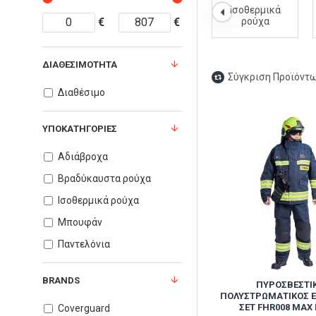
Αδιάβροχα
Βραδύκαυστα
Ισοθερμικά
€
ρούχα
€
ρούχα
ΔΙΑΘΕΣΙΜΌΤΗΤΑ
Σύγκριση Προϊόντ
Διαθέσιμο
ΥΠΟΚΑΤΗΓΟΡΊΕΣ
Αδιάβροχα
Βραδύκαυστα ρούχα
Ισοθερμικά ρούχα
Μπουφάν
Παντελόνια
BRANDS
ΠΥΡΟΣΒΕΣΤΙ
ΠΟΛΥΣΤΡΩΜΑΤΙΚΌΣ 
ΣΕΤ FHR008 MAX
Coverguard