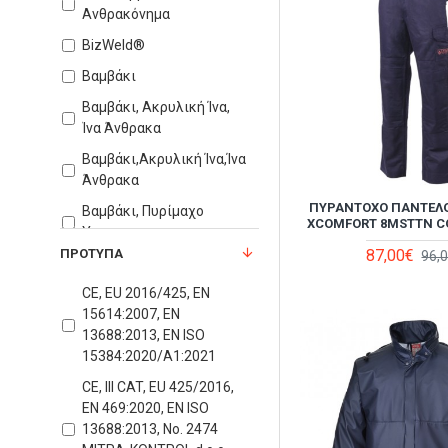
Ανθρακόνημα
BizWeld®
Βαμβάκι
Βαμβάκι, Ακρυλική Ίνα,
Ίνα Άνθρακα
Βαμβάκι,Ακρυλική Ίνα,Ίνα
Άνθρακα
ΠΥΡΆΝΤΟΧΟ ΠΑΝΤΕΛΌ
Βαμβάκι, Πυρίμαχο
XCOMFORT 8MSTTN 
Ύφασμα
87,00€
ΠΡΌΤΥΠΑ
96,
Βαμβάκι, ίνα άνθρακα
CE, EU 2016/425, EN
Βαμβάκι, ανθρακόνημα,
15614:2007, EN
πυρίμαχο ύφασμα
13688:2013, EN ISO
Βαμβάκι, πολυεστέρας,
15384:2020/A1:2021
ίνα άνθρακα
CE, III CAT, EU 425/2016,
Βαμβάκι, πυρίμαχο
EN 469:2020, EN ISO
ύφασμα
13688:2013, No. 2474