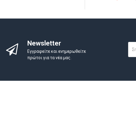
11.2 CAL/CM2 HAF =
80.4%
Newsletter
Εγγραφείτε και ενημερωθείτε
πρώτοι για τα νέα μας.
ΠΛΗΡΟΦΟΡΙ
Εταιρεία
Τρόποι Πληρω
Αγίων Πάντων 9 , Θεσσαλονίκη, Τκ 54627
Τρόποι Αποστο