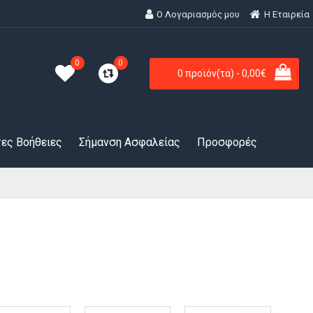
Ο Λογαριασμός μου
H Εταιρεία
0
0
0 προϊόν(τα) - 0,00€
ες Βοήθειες
Σήμανση Ασφαλείας
Προσφορές