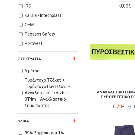
0,00€
IRC
Kalisia - Intechplast
OEM
Pegasos Safety
Portwest
ΣΥΣΚΕΥΑΣΊΑ
5 μέτρα
Πυράντοχο Τζάκετ +
Πυράντοχο Παντελόνι +
ΑΝΑΚΛΑΣΤΙΚΌ ΣΉΜ
Ανακλαστικές ταινίες
ΠΥΡΟΣΒΕΣΤΙΚΟ Σ
3Trim + Ανακλαστικό
Σήμα πλάτης
6,20€
7,0
ΥΛΙΚΆ
99% Βαμβάκι και 1%