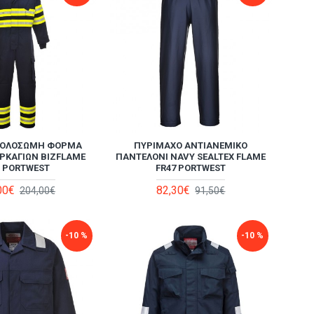
 ΟΛΌΣΩΜΗ ΦΌΡΜΑ
ΠΥΡΊΜΑΧΟ ΑΝΤΙΑΝΕΜΙΚΌ
ΡΚΑΓΙΏΝ BIZFLAME
ΠΑΝΤΕΛΌΝΙ NAVY SEALTEX FLAME
8 PORTWEST
FR47 PORTWEST
00€
82,30€
204,00€
91,50€
-10 %
-10 %