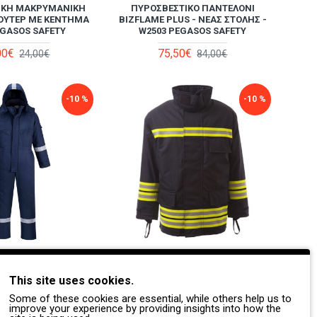
ΙΚΉ ΜΑΚΡΥΜΆΝΙΚΗ
ΠΥΡΟΣΒΕΣΤΙΚΌ ΠΑΝΤΕΛΌΝΙ
ΟΎΤΕΡ ΜΕ ΚΈΝΤΗΜΑ
BIZFLAME PLUS - ΝΈΑΣ ΣΤΟΛΉΣ -
EGASOS SAFETY
W2503 PEGASOS SAFETY
00€
75,50€
24,00€
84,00€
-10 %
-10 %
ΙΝΉ ΠΥΡΊΜΑΧΗ
ΧΙΤΏΝΙΟ ΠΥΡΊΜΑΧΟ ΑΣΤΙΚΏΝ
ΚΉ ΟΛΌΣΩΜΗ ΦΌΡΜΑ
ΠΥΡΚΑΓΙΏΝ NOMEX LENZING FB30
R53 PORTWEST NAVY
PORTWEST
This site uses cookies.
Some of these cookies are essential, while others help us to
00€
1.000,00€
273,00€
1.116,00€
improve your experience by providing insights into how the