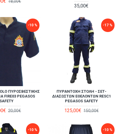
00€
18,00€
35,00€
-10 %
-17 %
OLO ΠΥΡΟΣΒΕΣΤΙΚΉΣ
ΠΥΡΆΝΤΟΧΗ ΣΤΟΛΉ - ΣΕΤ-
Α FIRE03 PEGASOS
ΔΙΑΣΩΣΤΏΝ ΕΘΕΛΟΝΤΏΝ RESC1
SAFETY
PEGASOS SAFETY
00€
125,00€
20,00€
150,00€
-10 %
-10 %