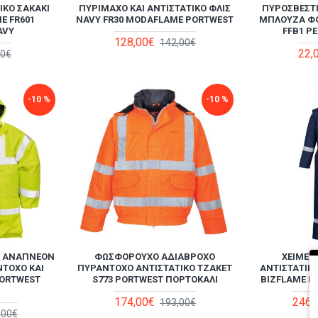
ΙΚΌ ΣΑΚΆΚΙ
ΠΥΡΊΜΑΧΟ ΚΑΙ ΑΝΤΙΣΤΑΤΙΚΌ ΦΛΊΣ
ΠΥΡΟΣΒΕΣΤ
E FR601
NAVY FR30 MODAFLAME PORTWEST
ΜΠΛΟΎΖΑ Φ
AVY
FFB1 P
128,00€
142,00€
22,
80€
-10 %
-10 %
Ό ΑΝΑΠΝΈΟΝ
ΦΩΣΦΟΡΟΎΧΟ ΑΔΙΆΒΡΟΧΟ
ΧΕΙΜΕΡ
ΝΤΟΧΟ ΚΑΙ
ΠΥΡΆΝΤΟΧΟ ΑΝΤΙΣΤΑΤΙΚΌ ΤΖΆΚΕΤ
ΑΝΤΙΣΤΑΤΙ
PORTWEST
S773 PORTWEST ΠΟΡΤΟΚΑΛΊ
BIZFLAME F
174,00€
246,
193,00€
,00€