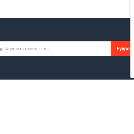
Εγγραφ
ΕΣ
ΛΟΓΑΡΙΑΣΜΟΣ
ΚΑ
Είσοδος Μέλους
Ρού
μής
Εγγραφή Μελους
Παπ
λής
Στοιχεία Μέλους
Μ.Α.