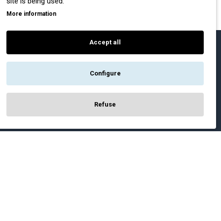
site is being used.
More information
Accept all
Configure
ή
Refuse
ΤΗΓΟΡΙΕΣ
BRANDS
χα Εργασίας
Payper
ούτσια Εργασίας
Dike
Π.
Coverguard