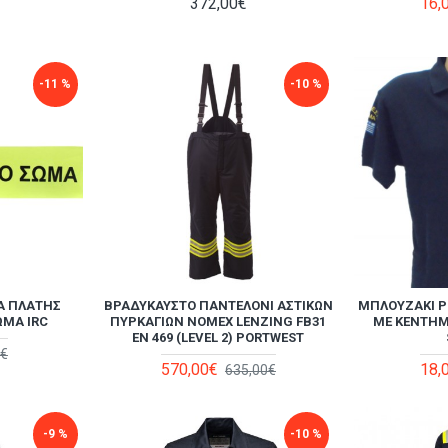
372,00€
16,
-11 %
-10 %
Α ΠΛΆΤΗΣ
ΒΡΑΔΎΚΑΥΣΤΟ ΠΑΝΤΕΛΌΝΙ ΑΣΤΙΚΏΝ
ΜΠΛΟΥΖΆΚΙ P
ΩΜΑ IRC
ΠΥΡΚΑΓΙΏΝ NOMEX LENZING FB31
ΜΕ ΚΈΝΤΗΜ
EN 469 (LEVEL 2) PORTWEST
0€
570,00€
18,
635,00€
-9 %
-10 %