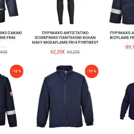
ΙΚΌ ΣΑΚΆΚΙ
ΠΥΡΊΜΑΧΟ ΑΝΤΙΣΤΑΤΙΚΌ
ΠΥΡΊΜΑΧΟ Α
AME FR46
ΙΣΟΘΕΡΜΙΚΌ ΠΑΝΤΕΛΌΝΙ ΚΟΛΆΝ
BIZFLAME F
T
NAVY MODAFLAME FR14 PORTWEST
89,
62,30€
,60€
69,20€
-10 %
-10 %