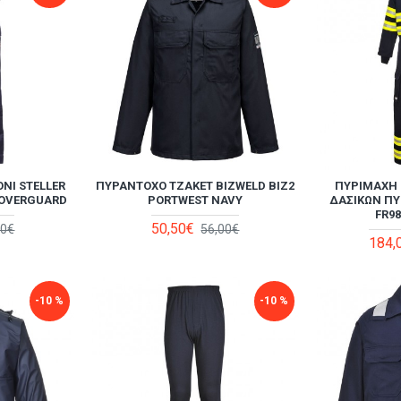
ΝΙ STELLER
ΠΥΡΆΝΤΟΧΟ ΤΖΆΚΕΤ BIZWELD BIZ2
ΠΥΡΊΜΑΧΗ
COVERGUARD
PORTWEST NAVY
ΔΑΣΙΚΏΝ ΠΥ
FR9
50,50€
00€
56,00€
184,
-10 %
-10 %