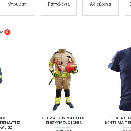
Μπουφάν
Παντελόνια
Αδιάβροχα
ων
0
ΚΌΣ
ΣΕΤ ΔΑΣΟΠΥΡΌΣΒΕΣΗΣ
T-SHIRT Π
ΕΠΕΝΔΎΤΗΣ
ΕΝΙΣΧΥΜΈΝΟ IGNIS
ΚΈΝΤΗΜΑ FIR
 KALISZ