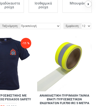
Βραδύκαυστα
Ισοθερμικά
Μπουφάν
Πα
ρούχα
ρούχα
Ταξινόμηση:
Εμφάνιση:
-11 %
ΥΡΟΣΒΕΣΤΙΚΉΣ ΜΕ
ΑΝΑΚΛΑΣΤΙΚΉ ΠΥΡΊΜΑΧΗ ΤΑΙΝΊΑ
E02 PEGASOS SAFETY
EN471 ΠΥΡΟΣΒΕΣΤΙΚΏΝ
ΕΝΔΥΜΆΤΩΝ FLR700 IRC 5 ΜΈΤΡΑ