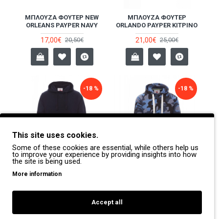
ΜΠΛΟΎΖΑ ΦΟΎΤΕΡ NEW
ΜΠΛΟΎΖΑ ΦΟΎΤΕΡ
ORLEANS PAYPER NAVY
ORLANDO PAYPER ΚΊΤΡΙΝΟ
17,00€
21,00€
20,50€
25,00€
-18 %
-18 %
This site uses cookies.
Some of these cookies are essential, while others help us
to improve your experience by providing insights into how
the site is being used.
ΜΠΛΟΎΖΑ ΦΟΎΤΕΡ
ΜΠΛΟΎΖΑ ΦΟΎΤΕΡ ΜΕ
More information
ΕΡΓΑΣΊΑΣ ΜΕ ΚΟΥΚΟΎΛΑ
ΚΟΥΚΟΎΛΑ ATLANTA+
TORONTO PAYPER NAVY
PAYPER ΠΑΡΑΛΛΑΓΉ ΜΠΛΕ
27,00€
37,00€
33,00€
45,00€
Accept all