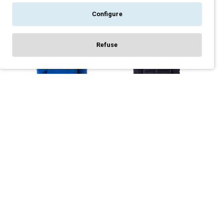
Configure
-20 %
-9 %
Refuse
FILTER PRODUCTS
ΜΠΛΟΎΖΑ ΦΟΎΤΕΡ ΜΕ
ΜΠΟΥΦΆΝ ΕΡΓΑΣΊΑΣ
ΚΟΥΚΟΎΛΑ TOLEDO PAYPER
FREETIME PAYPER NAVY
ΜΠΛΕ ΡΟΥΆ
60,00€
65,70€
24,00€
30,00€