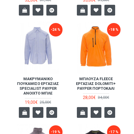
-24 %
-18 %
ΜΑΚΡΥΜΆΝΙΚΟ
ΜΠΛΟΎΖΑ FLEECE
ΠΟΥΚΆΜΙΣΟ ΕΡΓΑΣΊΑΣ
ΕΡΓΑΣΊΑΣ DOLOMITI+
SPECIALIST PAYPER
PAYPER ΠΟΡΤΟΚΑΛΊ
ΑΝΟΙΧΤΌ ΜΠΛΕ
28,00€
34,00€
19,00€
25,00€
-19 %
-17 %