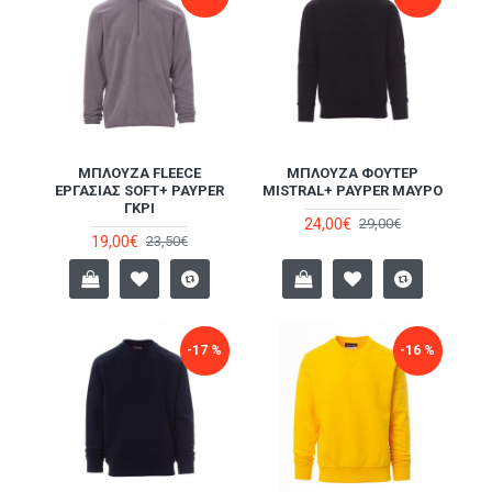
ΜΠΛΟΎΖΑ FLEECE
ΜΠΛΟΎΖΑ ΦΟΎΤΕΡ
ΕΡΓΑΣΊΑΣ SOFT+ PAYPER
MISTRAL+ PAYPER ΜΑΎΡΟ
ΓΚΡΙ
24,00€
29,00€
19,00€
23,50€
-17 %
-16 %