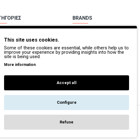
ΤΗΓΟΡΙΕΣ
BRANDS
χα Εργασίας
Payper
This site uses cookies.
ούτσια Εργασίας
Dike
Some of these cookies are essential, while others help us to
Π.
Coverguard
improve your experience by providing insights into how the
site is being used.
οσβέστες - Διασώστες
Portwest
More information
τες Βοήθειες
Exena
Accept all
Configure
Refuse