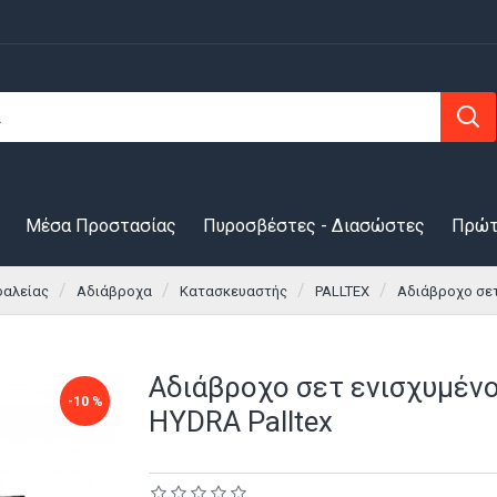
Μέσα Προστασίας
Πυροσβέστες - Διασώστες
Πρώτ
φαλείας
Αδιάβροχα
Κατασκευαστής
PALLTEX
Αδιάβροχο σετ
Αδιάβροχο σετ ενισχυμέν
-10 %
HYDRA Palltex