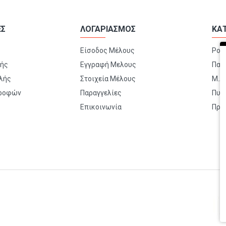
ΕΣ
ΛΟΓΑΡΙΑΣΜΟΣ
ΚΑ
Είσοδος Μέλους
Ρού
μής
Εγγραφή Μελους
Παπ
λής
Στοιχεία Μέλους
Μ.Α.
τροφών
Παραγγελίες
Πυρ
Επικοινωνία
Πρώ