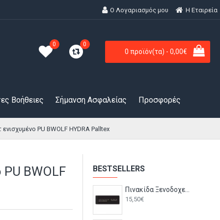
Ο Λογαριασμός μου
H Εταιρεία
0
0
0 προϊόν(τα) - 0,00€
ες Βοήθειες
Σήμανση Ασφαλείας
Προσφορές
 ενισχυμένο PU BWOLF HYDRA Palltex
ο PU BWOLF
BESTSELLERS
Πινακίδα Ξενοδοχείου: Χώρος Συνεδριάσεων - Meeting Room HTA35
15,50€