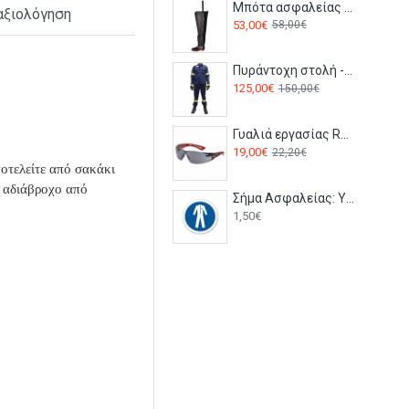
Μπότα ασφαλείας έως τη μέση Waders FW71 Portwest μαύρη
αξιολόγηση
53,00€
58,00€
Πυράντοχη στολή - ΣΕΤ- Διασωστών Εθελοντών RESC1 Pegasos Safety
125,00€
150,00€
Γυαλιά εργασίας RUSH+ RUSHPPSF BOLLE
19,00€
22,20€
οτελείτε από σακάκι
ς αδιάβροχο από
Σήμα Ασφαλείας: Υποχρεωτική Χρήση Φόρμας Εργασίας - Y07
1,50€