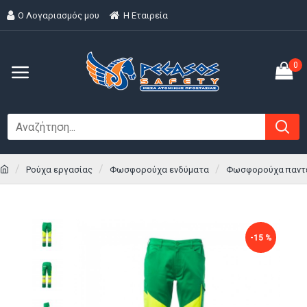
Ο Λογαριασμός μου
H Εταιρεία
0
Ρούχα εργασίας
Φωσφορούχα ενδύματα
Φωσφορούχα παντ
-15 %