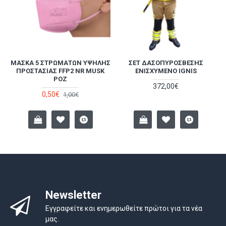
ΜΆΣΚΑ 5 ΣΤΡΩΜΆΤΩΝ ΥΨΗΛΉΣ
ΣΕΤ ΔΑΣΟΠΥΡΌΣΒΕΣΗΣ
Α
ΠΡΟΣΤΑΣΊΑΣ FFP2 NR MUSK
ΕΝΙΣΧΥΜΈΝΟ IGNIS
ΡΟΖ
372,00€
0,50€
1,00€
Newsletter
Εγγραφείτε και ενημερωθείτε πρώτοι για τα νέα
μας.