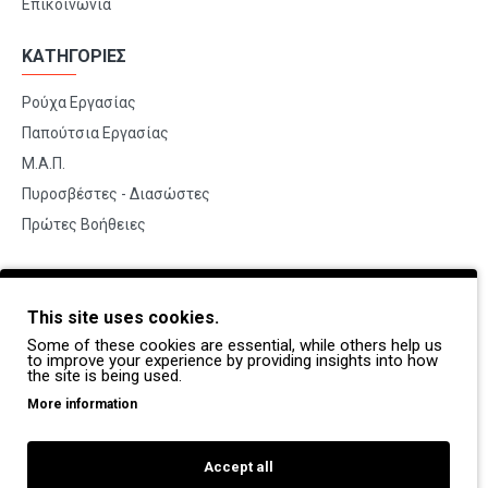
Επικοινωνία
ΚΑΤΗΓΟΡΙΕΣ
Ρούχα Εργασίας
Παπούτσια Εργασίας
Μ.Α.Π.
Πυροσβέστες - Διασώστες
Πρώτες Βοήθειες
BRANDS
This site uses cookies.
Payper
Some of these cookies are essential, while others help us
Dike
to improve your experience by providing insights into how
the site is being used.
Coverguard
More information
Portwest
Exena
Accept all