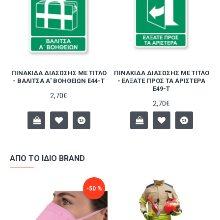
ΛΟ
ΠΙΝΑΚΊΔΑ ΔΙΆΣΩΣΗΣ ΜΕ ΤΊΤΛΟ
ΠΙΝΑΚΊΔΑ ΔΙΆΣΩΣΗΣ ΜΕ ΤΊΤΛΟ
Π
- ΒΑΛΊΤΣΑ Α' ΒΟΗΘΕΙΏΝ E44-T
- ΈΛΞΑΤΕ ΠΡΟΣ ΤΑ ΑΡΙΣΤΕΡΆ
-
E49-T
2,70€
2,70€
ΑΠΌ ΤΟ ΊΔΙΟ BRAND
-50 %