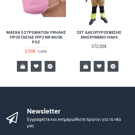
ΜΆΣΚΑ 5 ΣΤΡΩΜΆΤΩΝ ΥΨΗΛΉΣ
ΣΕΤ ΔΑΣΟΠΥΡΌΣΒΕΣΗΣ
Α
ΠΡΟΣΤΑΣΊΑΣ FFP2 NR MUSK
ΕΝΙΣΧΥΜΈΝΟ IGNIS
ΡΟΖ
372,00€
0,50€
1,00€
Newsletter
Εγγραφείτε και ενημερωθείτε πρώτοι για τα νέα
μας.