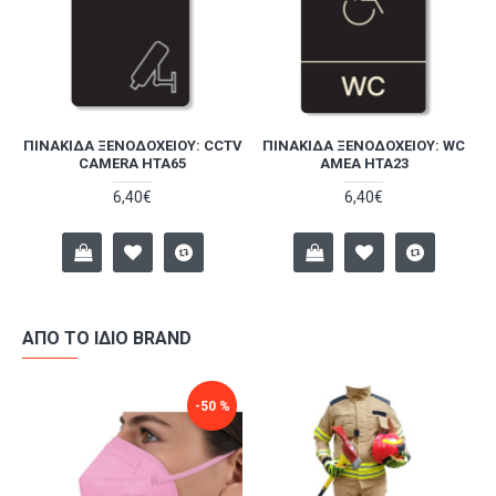
TV
ΠΙΝΑΚΊΔΑ ΞΕΝΟΔΟΧΕΊΟΥ: CCTV
ΠΙΝΑΚΊΔΑ ΞΕΝΟΔΟΧΕΊΟΥ: WC
CAMERA HTA65
ΑΜΕΑ HTA23
6,40€
6,40€
ΑΠΌ ΤΟ ΊΔΙΟ BRAND
-50 %