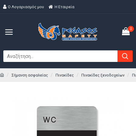
Ο Λογαριασμός μου
H Εταιρεία
0
Σήμανση ασφαλείας
Πινακίδες
Πινακίδες ξενοδοχείων
Π