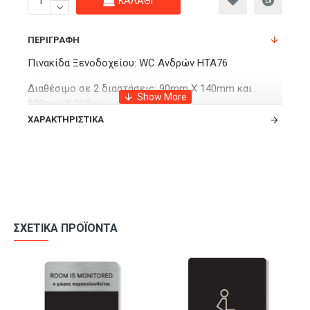
ΚΑΛΆΘΙ
ΠΕΡΙΓΡΑΦΉ
Πινακίδα Ξενοδοχείου: WC Ανδρών HTA76
Διαθέσιμο σε 2 διαστάσεις: 90mm X 140mm και
130mm X 200mm
ΧΑΡΑΚΤΗΡΙΣΤΙΚΆ
Υλικό κατασκευής: Σύνθετο πάνελ αλουμινίου brushed
metal πάχους 3mm με εκτύπωση UV
ΣΧΕΤΙΚΆ ΠΡΟΪΌΝΤΑ