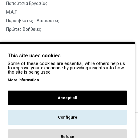
Παπούτσια Εργασίας
Μ.Α.Π.
Πυροσβέστες - Διασώστες
Πρώτες Βοήθειες
BRANDS
This site uses cookies.
Payper
Some of these cookies are essential, while others help us
Dike
to improve your experience by providing insights into how
the site is being used.
Coverguard
More information
Portwest
Exena
Accept all
Configure
Copyright © 2022, Pegasos Safety, All Rights Reserved
Refuse