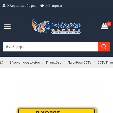
Ο Λογαριασμός μου
H Εταιρεία
0
Σήμανση ασφαλείας
Πινακίδες
Πινακίδες CCTV
CCTV Πινα