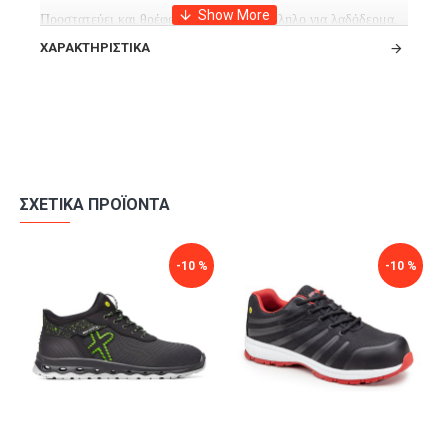
Προστατεύει και θρέφει το δέρμα. Κατάλληλο για λαδόδερμα,
λεία δέρματα και συνθετικά δέρματα.
ΧΑΡΑΚΤΗΡΙΣΤΙΚΆ
Δεν είναι κατάλληλο για suede και nubuck δέρματα.
ΣΧΕΤΙΚΆ ΠΡΟΪΌΝΤΑ
-10 %
-10 %