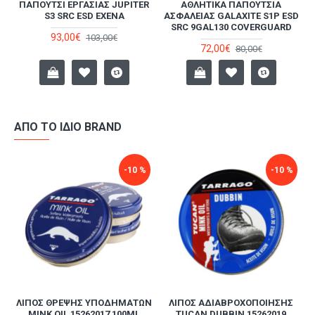
LD
ΠΑΠΟΎΤΣΙ ΕΡΓΑΣΊΑΣ JUPITER
ΑΘΛΗΤΙΚΆ ΠΑΠΟΎΤΣΙΑ
S3 SRC ESD EXENA
ΑΣΦΑΛΕΊΑΣ GALAXITE S1P ESD
SRC 9GAL130 COVERGUARD
93,00€
103,00€
72,00€
80,00€
ΑΠΌ ΤΟ ΊΔΙΟ BRAND
-10 %
-10 %
Ν
ΛΊΠΟΣ ΘΡΈΨΗΣ ΥΠΟΔΗΜΆΤΩΝ
ΛΊΠΟΣ ΑΔΙΑΒΡΟΧΟΠΟΊΗΣΗΣ
MINK OIL 15262017 100ML
TUCAN DUBBIN 15262019