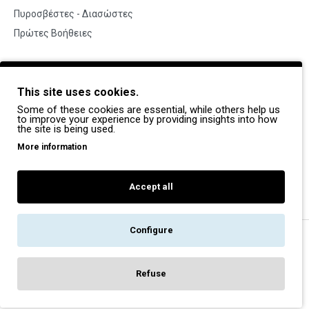
Πυροσβέστες - Διασώστες
Πρώτες Βοήθειες
BRANDS
This site uses cookies.
Payper
Some of these cookies are essential, while others help us
Dike
to improve your experience by providing insights into how
the site is being used.
Coverguard
More information
Portwest
Exena
Accept all
Configure
Copyright © 2022, Pegasos Safety, All Rights Reserved
Refuse