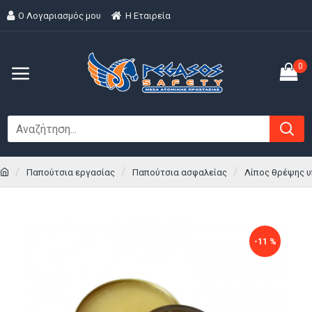
Ο Λογαριασμός μου
H Εταιρεία
0
Παπούτσια εργασίας
Παπούτσια ασφαλείας
Λίπος θρέψης υ
-11 %