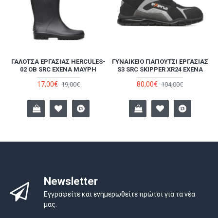
ΓΑΛΌΤΣΑ ΕΡΓΑΣΊΑΣ HERCULES-
ΓΥΝΑΙΚΕΊΟ ΠΑΠΟΎΤΣΙ ΕΡΓΑΣΊΑΣ
CI
02 ΟΒ SRC ΕΧΕΝΑ ΜΑΎΡΗ
S3 SRC SKIPPER XR24 EXENA
17,00€
80,00€
19,00€
104,00€
Newsletter
Εγγραφείτε και ενημερωθείτε πρώτοι για τα νέα
μας.