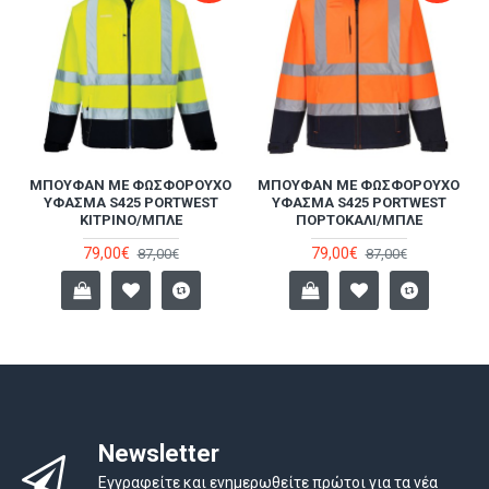
ΚΉ
MΠΟΥΦΆΝ ΜΕ ΦΩΣΦΟΡΟΎΧΟ
MΠΟΥΦΆΝ ΜΕ ΦΩΣΦΟΡΟΎΧΟ
ΎΦΑΣΜΑ S425 PORTWEST
ΎΦΑΣΜΑ S425 PORTWEST
ΚΊΤΡΙΝΟ/ΜΠΛΕ
ΠΟΡΤΟΚΑΛΊ/ΜΠΛΕ
79,00€
79,00€
87,00€
87,00€
Newsletter
Εγγραφείτε και ενημερωθείτε πρώτοι για τα νέα