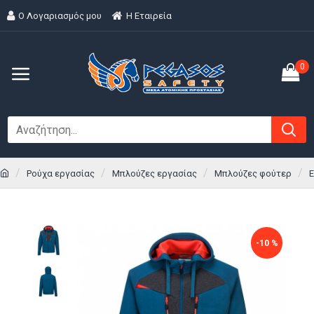
Ο Λογαριασμός μου
H Εταιρεία
0
Ρούχα εργασίας
Μπλούζες εργασίας
Μπλούζες φούτερ
Ε
-10 %