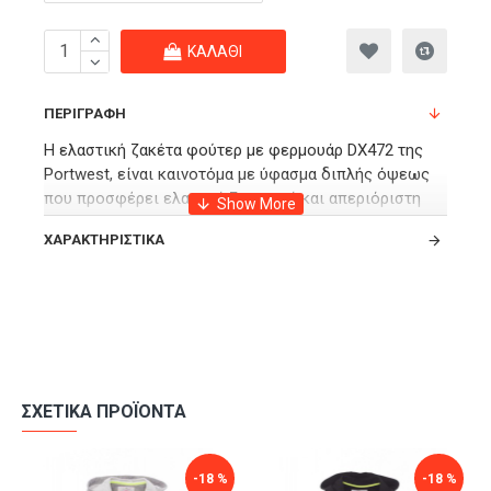
ΚΑΛΆΘΙ
ΠΕΡΙΓΡΑΦΉ
Η ελαστική ζακέτα φούτερ με φερμουάρ DX472 της
Portwest, είναι καινοτόμα με ύφασμα διπλής όψεως
που προσφέρει ελαφριά ζεστασιά και απεριόριστη
κίνηση. Μια μοντέρνα επιλογή για τον σύγχρονο
ΧΑΡΑΚΤΗΡΙΣΤΙΚΆ
εργαζόμενο.
Το υγροαπωθητικό ύφασμα κρατάει το σώμα ζεστό,
δροσερό και στεγνό. Έχει δυναμικής αντίθεσης
εσωτερικό ύφασμα και εσωτερική τσέπη για ασφαλή
φύλαξη αντικειμένων.
Διαθέτει τσέπες στο στήθος με φερμουάρ, 6 τσέπες
ΣΧΕΤΙΚΆ ΠΡΟΪΌΝΤΑ
συνολικά για άπλετη αποθήκευση και πλευρικές
τσέπες με φερμουάρ.
-18 %
-18 %
Έχει εργονομικά διαμορφωμένη κουκούλα για τέλεια