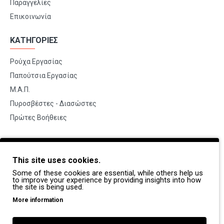
Παραγγελίες
Επικοινωνία
ΚΑΤΗΓΟΡΙΕΣ
Ρούχα Εργασίας
Παπούτσια Εργασίας
Μ.Α.Π.
Πυροσβέστες - Διασώστες
Πρώτες Βοήθειες
BRANDS
This site uses cookies.
Payper
Some of these cookies are essential, while others help us
Dike
to improve your experience by providing insights into how
the site is being used.
Coverguard
More information
Portwest
Exena