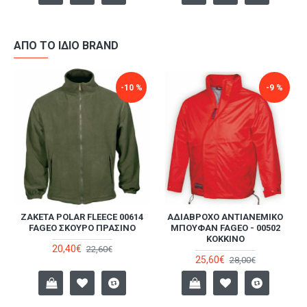
ΑΠΌ ΤΟ ΊΔΙΟ BRAND
-10 %
-9 %
ZΑΚΈΤΑ POLAR FLEECE 00614
ΑΔΙΆΒΡΟΧΟ ΑΝΤΙΑΝΕΜΙΚΌ
FAGEO ΣΚΟΎΡΟ ΠΡΆΣΙΝΟ
ΜΠΟΥΦΆΝ FAGEO - 00502
ΚΟΚΚΙΝΟ
20,40€
22,60€
25,60€
28,00€