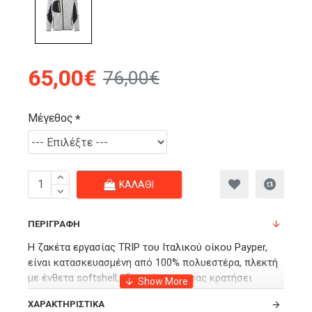
65,00€
76,00€
Μέγεθος
ΚΑΛΆΘΙ
ΠΕΡΙΓΡΑΦΉ
Η ζακέτα εργασίας TRIP του Ιταλικού οίκου Payper,
είναι κατασκευασμένη από 100% πολυεστέρα, πλεκτή
με ένθετα softshell, ιδανική για να σας κρατήσει
ζεστούς σε κρύες συνθήκες στην εργασία σας αλλά
ΧΑΡΑΚΤΗΡΙΣΤΙΚΆ
και στην καθημερινότητα σας.