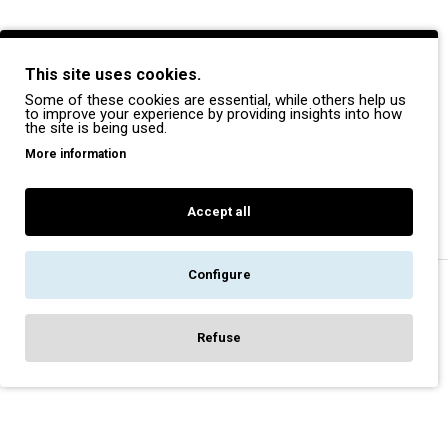
BRANDS
This site uses cookies.
Payper
Some of these cookies are essential, while others help us
Dike
to improve your experience by providing insights into how
the site is being used.
Coverguard
More information
Portwest
Exena
Accept all
Configure
Copyright © 2022, Pegasos Safety, All Rights Reserved
Refuse