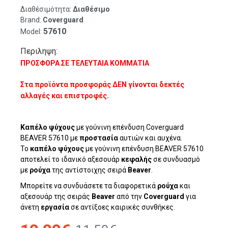
Διαθέσιμότητα:
Διαθέσιμο
Brand:
Coverguard
57610
Model:
Περιληψη:
ΠΡΟΣΦΟΡΑ ΣΕ ΤΕΛΕΥΤΑΙΑ ΚΟΜΜΑΤΙΑ
Στα προϊόντα προσφοράς ΔΕΝ γίνονται δεκτές
αλλαγές και επιστροφές.
Καπέλο
ψύχους
με γούνινη επένδυση Coverguard
BEAVER 57610 με
προστασία
αυτιών και αυχένα.
Το
καπέλο
ψύχους
με γούνινη επένδυση BEAVER 57610
αποτελεί το ιδανικό αξεσουάρ
κεφαλής
σε συνδυασμό
με
ρούχα
της αντίστοιχης σειρά
Beaver
.
Μπορείτε να συνδυάσετε τα διαφορετικά
ρούχα
και
αξεσουάρ της σειράς
Beaver
από την
Coverguard
για
άνετη
εργασία
σε αντίξοες καιρικές συνθήκες.