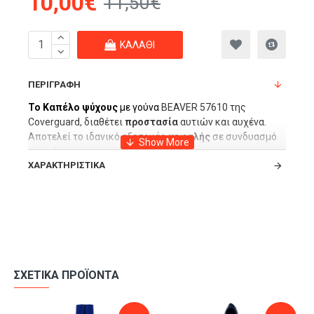
10,00€
11,50€
ΚΑΛΆΘΙ
ΠΕΡΙΓΡΑΦΉ
To Καπέλο
ψύχους
με γούνα
BEAVER 57610 της
Coverguard, διαθέτει
προστασία
αυτιών και αυχένα.
Αποτελεί το ιδανικό αξεσουάρ
κεφαλής
σε συνδυασμό
με
ρούχα
της αντίστοιχης σειρά
Beaver
.
ΧΑΡΑΚΤΗΡΙΣΤΙΚΆ
Μπορείτε να συνδυάσετε τα διαφορετικά
ρούχα
και
αξεσουάρ της σειράς
Beaver
από την
Coverguard
για
άνετη
εργασία
σε αντίξοες καιρικές συνθήκες.
ΣΧΕΤΙΚΆ ΠΡΟΪΌΝΤΑ