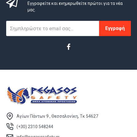
Εγγραφείτε και ενημερωθείτε πρώτοι για τα νέα
μας.
Εγγραφή
Αγίων Πάντων 9 , Θεσσαλονίκη, Τκ 54627
(+30) 2310 548244
info@pegasosafety.gr