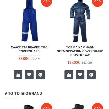
-10 %
-10 %
ΣΑΛΟΠΈΤΑ BEAVER 5765
ΦΌΡΜΑ ΧΑΜΗΛΏΝ
ΦΩΣ
COVERGUARD
ΘΕΡΜΟΚΡΑΣΙΏΝ COVERGUARD
ΨΎΧ
BEAVER 5762
88,00€
98,00€
137,00€
152,00€
ΑΠΌ ΤΟ ΊΔΙΟ BRAND
-10 %
-15 %