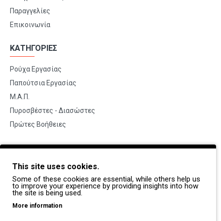
Παραγγελίες
Επικοινωνία
ΚΑΤΗΓΟΡΙΕΣ
Ρούχα Εργασίας
Παπούτσια Εργασίας
Μ.Α.Π.
Πυροσβέστες - Διασώστες
Πρώτες Βοήθειες
BRANDS
This site uses cookies.
Payper
Some of these cookies are essential, while others help us
Dike
to improve your experience by providing insights into how
the site is being used.
Coverguard
More information
Portwest