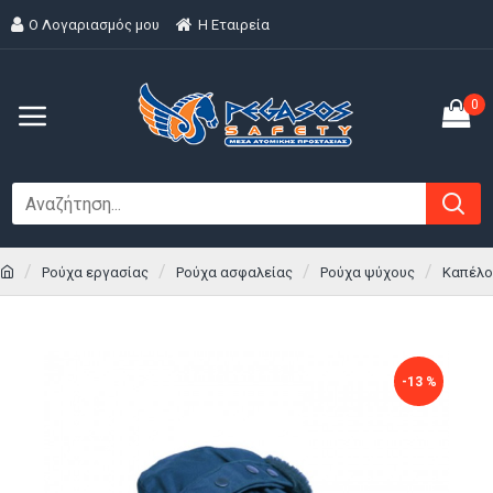
Ο Λογαριασμός μου
H Εταιρεία
0
Ρούχα εργασίας
Ρούχα ασφαλείας
Ρούχα ψύχους
Καπέλο
-13 %