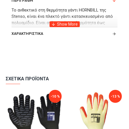
ΠΕΡΙΓΡΑΦΉ
Το ανθεκτικό στη θερμότητα γάντι HORNBILL της
Stenso, είναι ένα πλεκτό γάντι κατασκευασμένο από
πολυαμίδιο. Είναι ανθεκτικό στη θερμότητα έως
100°C.
ΧΑΡΑΚΤΗΡΙΣΤΙΚΆ
Η παλάμη και τα δάχτυλα είναι κατασκευασμένα από
λάτεξ και είναι πολύ ανθεκτικό σε σκισίματα και
κόψιμο. Διαθέτει ελαστική μανσέτα και διπνέουσα
πλάτη για άνεση και ευελιξία όταν το φοράτε στην
εργασία σας.
Είναι πλεκτό και ανθεκτικό στη θερμότητα έως 100°C.
ΣΧΕΤΙΚΆ ΠΡΟΪΌΝΤΑ
Προσφέρει υψηλό επίπεδο αντοχής σε σχίσιμο και
είναι κατάλληλο για μηχανολογικές εργασίες,
-10 %
-13 %
εφοδιασμό, συντήρηση, κηπουρική και κατασκευές.
Είναι κατασκευασμένο σύμφωνα με το πρότυπο
ασφαλείας EN 388:2016 3122X, EN 420:2003+A1:2009,
EN 407:2004 X2XXXX.