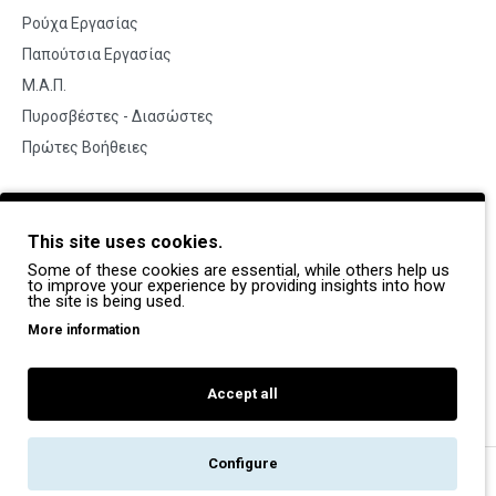
Ρούχα Εργασίας
Παπούτσια Εργασίας
Μ.Α.Π.
Πυροσβέστες - Διασώστες
Πρώτες Βοήθειες
BRANDS
This site uses cookies.
Payper
Some of these cookies are essential, while others help us
Dike
to improve your experience by providing insights into how
the site is being used.
Coverguard
More information
Portwest
Exena
Accept all
Configure
Copyright © 2022, Pegasos Safety, All Rights Reserved