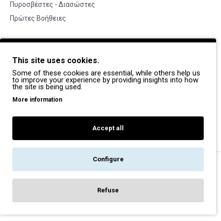
Πυροσβέστες - Διασώστες
Πρώτες Βοήθειες
BRANDS
This site uses cookies.
Payper
Some of these cookies are essential, while others help us
Dike
to improve your experience by providing insights into how
the site is being used.
Coverguard
More information
Portwest
Exena
Accept all
Configure
Copyright © 2022, Pegasos Safety, All Rights Reserved
Refuse