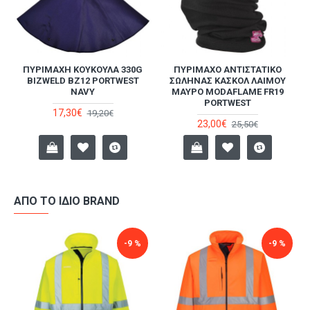
ΠΥΡΊΜΑΧΗ ΚΟΥΚΟΎΛΑ 330G
ΠΥΡΊΜΑΧΟ ΑΝΤΙΣΤΑΤΙΚΌ
BIZWELD BZ12 PORTWEST
ΣΩΛΉΝΑΣ ΚΑΣΚΌΛ ΛΑΙΜΟΎ
NAVY
ΜΑΎΡΟ MODAFLAME FR19
PORTWEST
17,30€
19,20€
23,00€
25,50€
ΑΠΌ ΤΟ ΊΔΙΟ BRAND
-9 %
-9 %