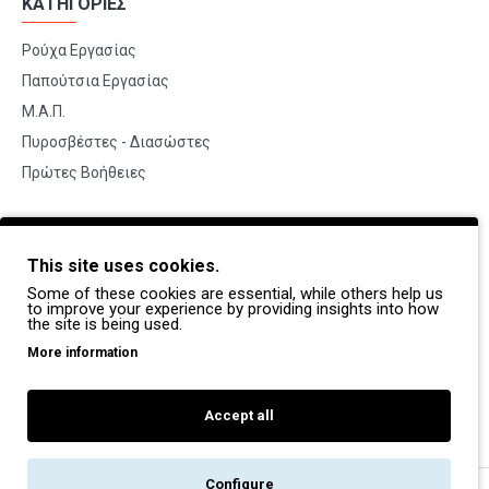
ΚΑΤΗΓΟΡΙΕΣ
Ρούχα Εργασίας
Παπούτσια Εργασίας
Μ.Α.Π.
Πυροσβέστες - Διασώστες
Πρώτες Βοήθειες
BRANDS
This site uses cookies.
Payper
Some of these cookies are essential, while others help us
Dike
to improve your experience by providing insights into how
the site is being used.
Coverguard
More information
Portwest
Exena
Accept all
Configure