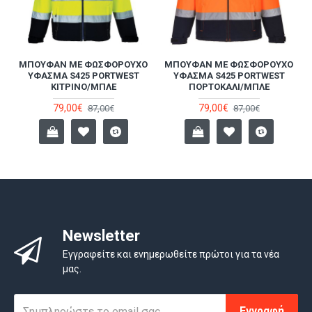
ΚΉ
MΠΟΥΦΆΝ ΜΕ ΦΩΣΦΟΡΟΎΧΟ
MΠΟΥΦΆΝ ΜΕ ΦΩΣΦΟΡΟΎΧΟ
ΎΦΑΣΜΑ S425 PORTWEST
ΎΦΑΣΜΑ S425 PORTWEST
ΚΊΤΡΙΝΟ/ΜΠΛΕ
ΠΟΡΤΟΚΑΛΊ/ΜΠΛΕ
79,00€
79,00€
87,00€
87,00€
Newsletter
Εγγραφείτε και ενημερωθείτε πρώτοι για τα νέα
μας.
Εγγραφή