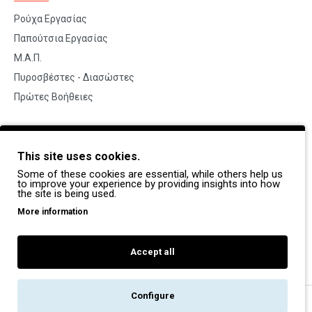
Ρούχα Εργασίας
Παπούτσια Εργασίας
Μ.Α.Π.
Πυροσβέστες - Διασώστες
Πρώτες Βοήθειες
BRANDS
This site uses cookies.
Payper
Some of these cookies are essential, while others help us
Dike
to improve your experience by providing insights into how
the site is being used.
Coverguard
More information
Portwest
Exena
Accept all
Configure
Copyright © 2022, Pegasos Safety, All Rights Reserved