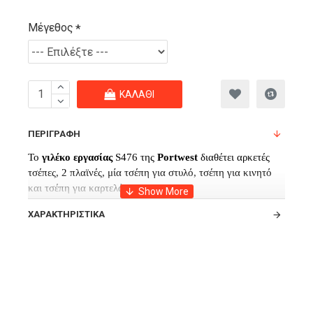
Μέγεθος
ΚΑΛΆΘΙ
ΠΕΡΙΓΡΑΦΉ
Το
γιλέκο
εργασίας
S476 της
Portwest
διαθέτει αρκετές
τσέπες, 2 πλαϊνές, μία τσέπη για στυλό, τσέπη για κινητό
και τσέπη για καρτελάκι.
Είναι πολύ ελαφρύ
ένδυμα
και διαθέτει
ΧΑΡΑΚΤΗΡΙΣΤΙΚΆ
ραμμένες
ανακλαστικές
ταινίες επάνω του.
Επίσης διαθέτη και φερμουάρ.
Κατασκευασμένο
φωσφορούχο
γιλέκο
ασφαλείας
από
100% πολυεστέρα και ιδανικό για κάθε
είδους
εργασία
αλλά και για την καθημερινή σας