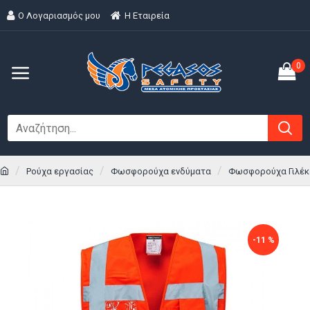
Ο Λογαριασμός μου
H Εταιρεία
0
Ρούχα εργασίας
Φωσφορούχα ενδύματα
Φωσφορούχα Γιλέκ
-11 %