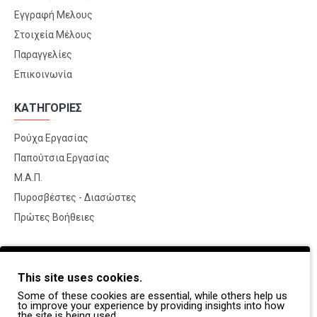
Εγγραφή Μελους
Στοιχεία Μέλους
Παραγγελίες
Επικοινωνία
ΚΑΤΗΓΟΡΙΕΣ
Ρούχα Εργασίας
Παπούτσια Εργασίας
Μ.Α.Π.
Πυροσβέστες - Διασώστες
Πρώτες Βοήθειες
BRANDS
This site uses cookies.
Payper
Some of these cookies are essential, while others help us
Dike
to improve your experience by providing insights into how
the site is being used.