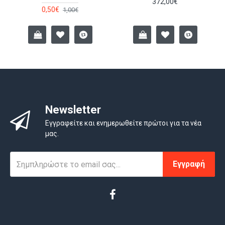
372,00€
μπαγκάζ), μακριά από την άμεση ηλιακή ακτινοβολία
0,50€
1,00€
και ακραίες θερμοκρασίες.
Newsletter
Εγγραφείτε και ενημερωθείτε πρώτοι για τα νέα
μας.
Εγγραφή