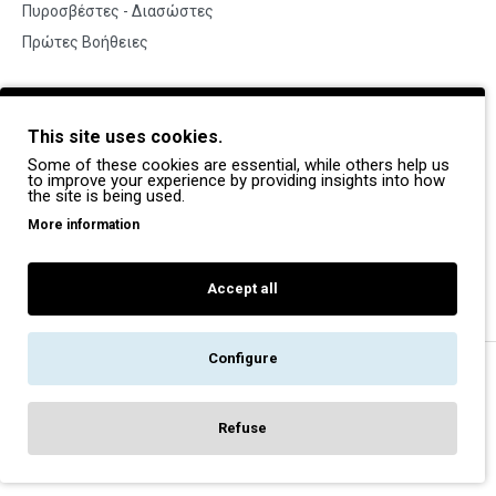
Πυροσβέστες - Διασώστες
Πρώτες Βοήθειες
BRANDS
This site uses cookies.
Payper
Some of these cookies are essential, while others help us
Dike
to improve your experience by providing insights into how
the site is being used.
Coverguard
More information
Portwest
Exena
Accept all
Configure
Copyright © 2022, Pegasos Safety, All Rights Reserved
Refuse