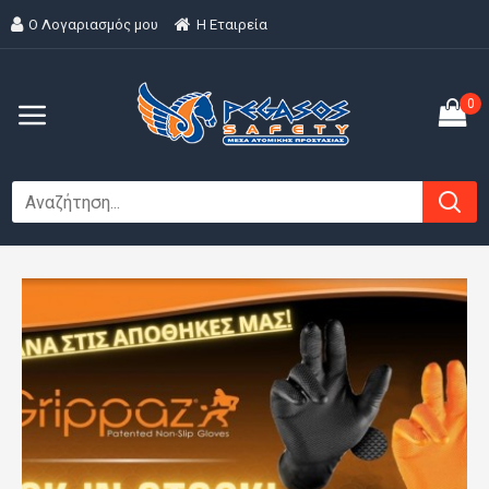
Ο Λογαριασμός μου
H Εταιρεία
0