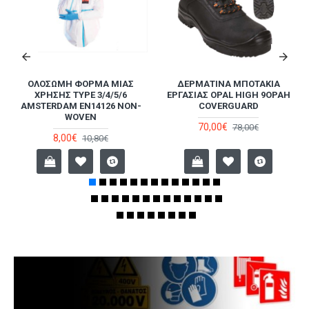
ΜΆΣΚΑ 5 ΣΤΡΩΜΆΤΩΝ
ΣΚΆΦΑΝΔΡΟ ΣΤΉΘΟΥΣ S5
ΥΨΗΛΉΣ ΠΡΟΣΤΑΣΊΑΣ FFP2 NR
9CHSA DUNLOP
MUSK ΡΟΖ
90,00€
100,00€
0,50€
1,00€