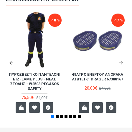
-19 %
-10 %
ΜΆΣΚΑ ΜΙΣΟΎ ΠΡΟΣΏΠΟΥ 2
FR18 - ΠΥΡΊΜΑΧΗ
ΦΊΛΤΡΩΝ R55330 X-PLORE 3300
ΑΝΤΙΣΤΑΤΙΚΉ BALACLAVA
DRAGER
PORTWEST
22,00€
26,50€
27,00€
29,60€