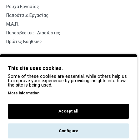
Ρούχα Εργασίας
Παπούτσια Εργασίας
Μ.Α.Π.
Πυροσβέστες - Διασώστες
Πρώτες Βοήθειες
BRANDS
This site uses cookies.
Payper
Some of these cookies are essential, while others help us
Dike
to improve your experience by providing insights into how
the site is being used.
Coverguard
More information
Portwest
Exena
Accept all
Configure
Copyright © 2022, Pegasos Safety, All Rights Reserved