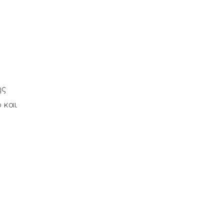
ης
 και
ς