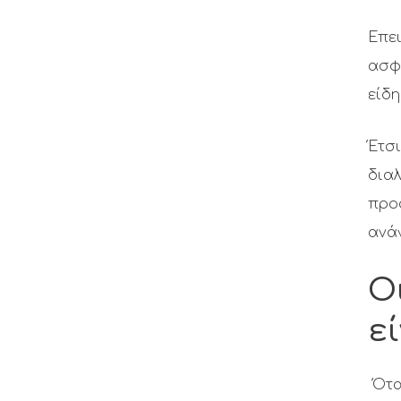
Επε
ασφ
είδη
Έτσι
διαλ
προσ
ανά
Ο
ε
Ότα