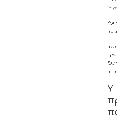
έρχε
Και
πρέ
Για 
Εργα
δεν 
που 
Υ
π
π