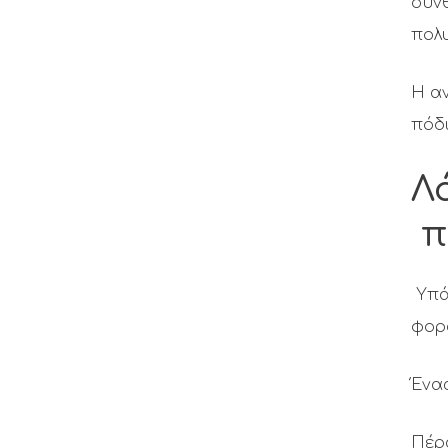
συνθ
πολ
Η αν
πόδ
Λ
π
Υπά
φορ
Ένας
Πέρ