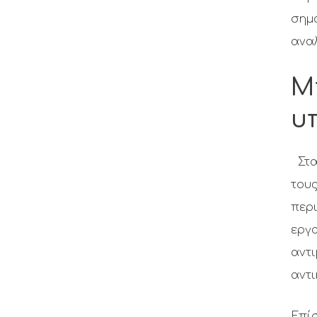
σημα
ανα
Μ
υ
Στ
του
περ
εργα
αντι
αντι
Επίσ