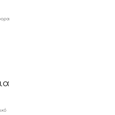
φορα
ια
ικό