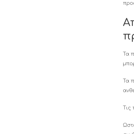
προ
Α
π
Τα 
μπορ
Τα π
ανθε
Τις 
Ωστό