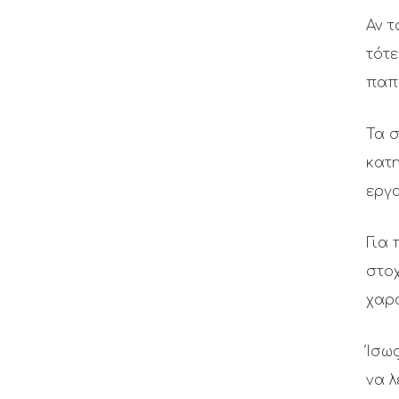
Αν τ
τότε
παπ
Τα 
κατη
εργ
Για 
στο
χαρα
Ίσως
να λ