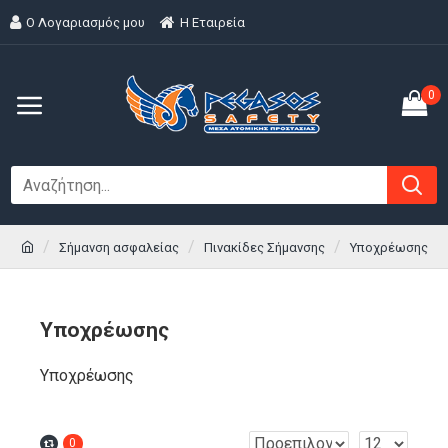
Ο Λογαριασμός μου
H Εταιρεία
0
Σήμανση ασφαλείας
Πινακίδες Σήμανσης
Υποχρέωσης
Υποχρέωσης
Υποχρέωσης
0