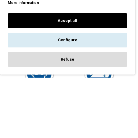
More information
ΥΠΟΧΡΕΩΤΙΚΉ ΧΡΉΣΗ
ΥΠΟΧΡΕΩΤΙΚΉ ΧΡΉΣΗ
ΑΝΑΠΝΕΥΣΤΙΚΉΣ
ΑΝΙΧΝΕΥΤΉ ΑΕΡΊΩΝ Y45
ΣΥΣΚΕΥΉΣ Y42
1,00€
Accept all
1,00€
Configure
Refuse
FILTER PRODUCTS
ΣΉΜΑ ΑΣΦΑΛΕΊΑΣ:
ΣΉΜΑ ΑΣΦΑΛΕΊΑΣ:
ΥΠΟΧΡΕΩΤΙΚΉ ΧΡΉΣΗ
ΥΠΟΧΡΕΩΤΙΚΉ ΧΡΉΣΗ
ΔΙΆΦΑΝΩΝ ΓΥΑΛΙΏΝ
ΚΑΛΎΜΜΑΤΟΣ ΔΊΣΚΟΥ Y41
ΠΡΟΣΤΑΣΊΑΣ Y43
1,00€
1,00€