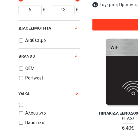
Σύγκριση Προϊόντ
€
€
ΔΙΑΘΕΣΙΜΌΤΗΤΑ
Διαθέσιμο
BRANDS
OEM
Portwest
ΥΛΙΚΆ
Αλουμίνιο
ΠΙΝΑΚΊΔΑ ΞΕΝΟΔΟΧΕ
HTA57
Πλαστικό
6,40€