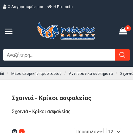
Ο Λογαριασμός μου
H Εταιρεία
0
Μέσα ατομικής προστασίας
Αντιπτωτικά συστήματα
Σχοινι
Σχοινιά - Κρίκοι ασφαλείας
Σχοινιά - Κρίκοι ασφαλείας
0