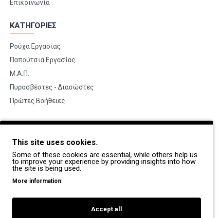
Επικοινωνία
ΚΑΤΗΓΟΡΙΕΣ
Ρούχα Εργασίας
Παπούτσια Εργασίας
Μ.Α.Π.
Πυροσβέστες - Διασώστες
Πρώτες Βοήθειες
BRANDS
This site uses cookies.
Payper
Some of these cookies are essential, while others help us
Dike
to improve your experience by providing insights into how
the site is being used.
Coverguard
More information
Portwest
Exena
Accept all