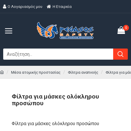
Ο Λογαριασμός μου
H Εταιρεία
0
Μέσα ατομικής προστασίας
Φίλτρα αναπνοής
Φίλτρα για μ
Φίλτρα για μάσκες ολόκληρου
προσώπου
Φίλτρα για μάσκες ολόκληρου προσώπου