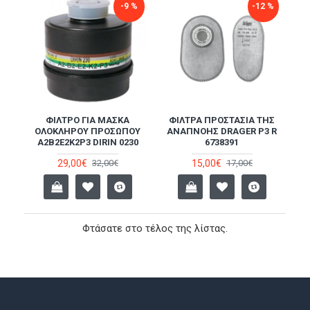
-9 %
-12 %
ΦΊΛΤΡΟ ΓΙΑ ΜΆΣΚΑ
ΦΊΛΤΡΑ ΠΡΟΣΤΑΣΊΑ ΤΗΣ
ΟΛΟΚΛΉΡΟΥ ΠΡΟΣΏΠΟΥ
ΑΝΑΠΝΟΉΣ DRAGER P3 R
A2B2E2K2P3 DIRIN 0230
6738391
29,00€
15,00€
32,00€
17,00€
Φτάσατε στο τέλος της λίστας.