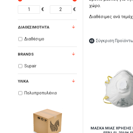
χώρο.
€
€
Διαθέσιμες ανά τεμάχ
ΔΙΑΘΕΣΙΜΌΤΗΤΑ
Διαθέσιμο
Σύγκριση Προϊόντ
BRANDS
Supair
ΥΛΙΚΆ
Πολυπροπυλένιο
ΜΆΣΚΑ ΜΙΑΣ ΧΡΉΣΗΣ 
FFP1 SL 23106 