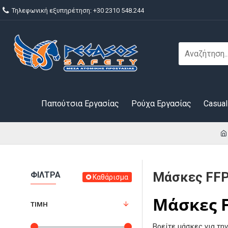
Τηλεφωνική εξυπηρέτηση: +30 2310 548.244
Παπούτσια Εργασίας
Ρούχα Εργασίας
Casual
Μάσκες FF
ΦΊΛΤΡΑ
Καθάρισμα
Μάσκες F
ΤΙΜΉ
Βρείτε μάσκες για τη