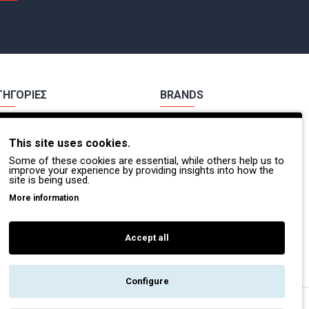
ΤΗΓΟΡΙΕΣ
BRANDS
χα Εργασίας
Payper
This site uses cookies.
ούτσια Εργασίας
Dike
Some of these cookies are essential, while others help us to
Π.
Coverguard
improve your experience by providing insights into how the
site is being used.
οσβέστες - Διασώστες
Portwest
More information
τες Βοήθειες
Exena
Accept all
Configure