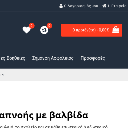
Ο Λογαριασμός μου
H Εταιρεία
0
0
0 προϊόν(τα) - 0,00€
ες Βοήθειες
Σήμανση Ασφαλείας
Προσφορές
FP1
απνοής με βαλβίδα
δουλειά, το σχολείο και σε κάθε εσωτερικό ή εξωτερικό