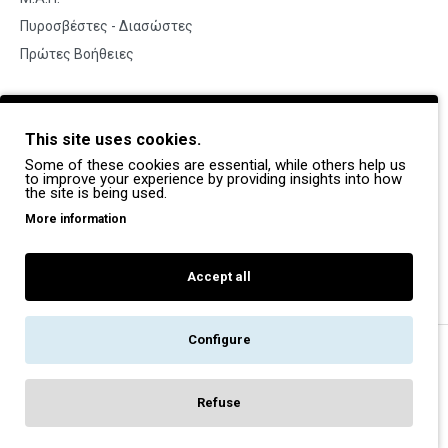
Πυροσβέστες - Διασώστες
Πρώτες Βοήθειες
BRANDS
This site uses cookies.
Payper
Some of these cookies are essential, while others help us
Dike
to improve your experience by providing insights into how
the site is being used.
Coverguard
More information
Portwest
Exena
Accept all
Configure
Copyright © 2022, Pegasos Safety, All Rights Reserved
Refuse
FILTER PRODUCTS