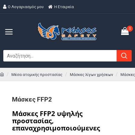
Ο Λογαριασμός μου
H Εταιρεία
0
Μέσα ατομικής προστασίας
Μάσκες λίγων χρήσεων
Μάσκες
Μάσκες FFP2
Μάσκες FFP2 υψηλής
προστασίας,
επαναχρησιμοποιούμενες