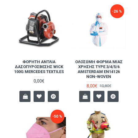
-26 %
ΦΟΡΗΤΉ ΑΝΤΛΊΑ
ΟΛΌΣΩΜΗ ΦΌΡΜΑ ΜΊΑΣ
ΔΑΣΟΠΥΡΌΣΒΕΣΗΣ WICK
ΧΡΉΣΗΣ TYPE 3/4/5/6
100G MERCEDES TEXTILES
AMSTERDAM EN14126
NON-WOVEN
0,00€
8,00€
10,80€
-50 %