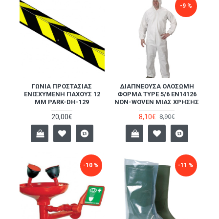
-9 %
ΓΩΝΊΑ ΠΡΟΣΤΑΣΊΑΣ
ΔΙΑΠΝΈΟΥΣΑ ΟΛΌΣΩΜΗ
ΕΝΙΣΧΥΜΈΝΗ ΠΆΧΟΥΣ 12
ΦΌΡΜΑ TYPE 5/6 EN14126
MM PARK-DH-129
NON-WOVEN ΜΊΑΣ ΧΡΉΣΗΣ
20,00€
8,10€
8,90€
-10 %
-11 %