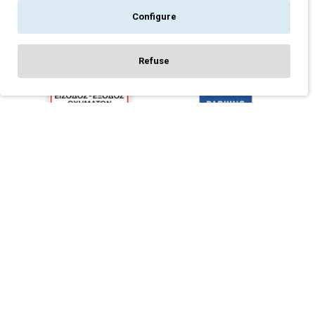
Configure
Refuse
FILTER PRODUCTS
ΠΙΝΑΚΊΔΑ PARKING -
ΠΙΝΑΚΊΔΑ PARKING
ΕΊΣΟΔΟΣ ΈΞΟΔΟΣ
ΑΛΟΥΜΙΝΊΟΥ
ΟΧΗΜΆΤΩΝ ΌΛΟ ΤΟ 24ΩΡΟ
ΑΝΑΚΛΑΣΤΙΚΉ - K01
- K12
22,00€
22,00€