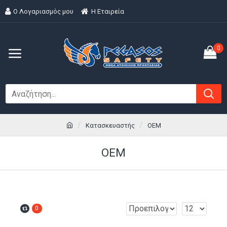
Ο Λογαριασμός μου
H Εταιρεία
0
Κατασκευαστής
OEM
OEM
0