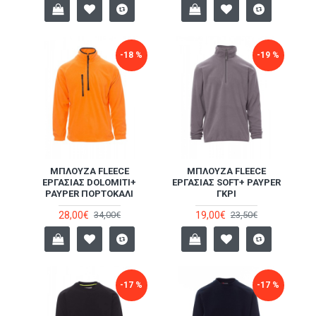
-18 %
-19 %
ΜΠΛΟΎΖΑ FLEECE
ΜΠΛΟΎΖΑ FLEECE
ΕΡΓΑΣΊΑΣ DOLOMITI+
ΕΡΓΑΣΊΑΣ SOFT+ PAYPER
PAYPER ΠΟΡΤΟΚΑΛΊ
ΓΚΡΙ
28,00€
19,00€
34,00€
23,50€
-17 %
-17 %