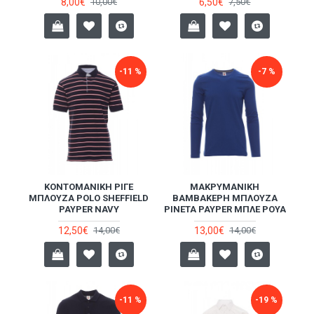
8,00€
6,50€
10,00€
7,50€
-11 %
-7 %
ΚΟΝΤΟΜΆΝΙΚΗ ΡΙΓΈ
ΜΑΚΡΥΜΆΝΙΚΗ
ΜΠΛΟΎΖΑ POLO SHEFFIELD
ΒΑΜΒΑΚΕΡΉ ΜΠΛΟΎΖΑ
PAYPER NAVY
PINETA PAYPER ΜΠΛΕ ΡΟΥΆ
12,50€
13,00€
14,00€
14,00€
-11 %
-19 %