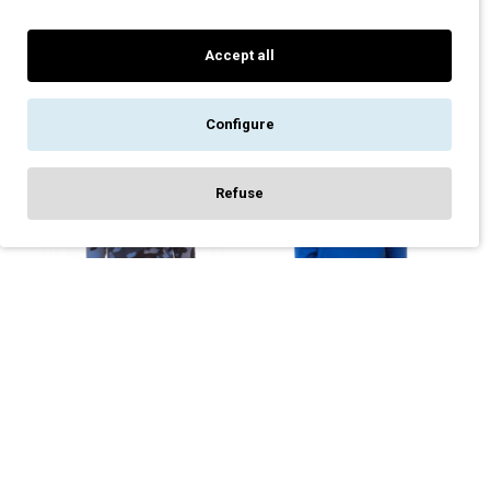
TORONTO PAYPER NAVY
21,00€
25,00€
27,00€
33,00€
Accept all
Configure
-18 %
-20 %
Refuse
FILTER PRODUCTS
ΜΠΛΟΎΖΑ ΦΟΎΤΕΡ ΜΕ
ΜΠΛΟΎΖΑ ΦΟΎΤΕΡ ΜΕ
ΚΟΥΚΟΎΛΑ ATLANTA+
ΚΟΥΚΟΎΛΑ TOLEDO PAYPER
PAYPER ΠΑΡΑΛΛΑΓΉ ΜΠΛΕ
ΜΠΛΕ ΡΟΥΆ
37,00€
24,00€
45,00€
30,00€