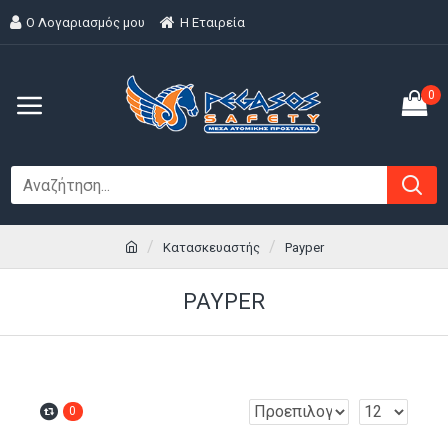
Ο Λογαριασμός μου
H Εταιρεία
0
Κατασκευαστής
Payper
PAYPER
0