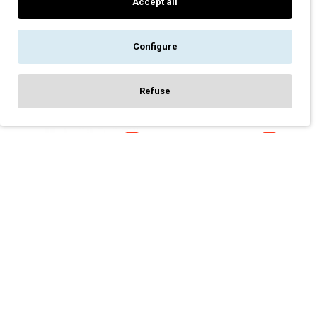
Accept all
ΓΥΝΑΙΚΕΊΟ ΕΛΑΣΤΙΚΌ
ΓΥΝΑΙΚΕΊΟ ΙΣΟΘΕΡΜΙΚΌ
ΠΑΝΤΕΛΌΝΙ ΦΟΎΤΕΡ
ΠΑΝΤΕΛΌΝΙ THERMO PRO
SEATTLE LADY PAYPER
LADY 240 LPANT PAYPER
Configure
ΚΌΚΚΙΝΟ
ΜΑΎΡΟ
30,00€
24,00€
35,00€
27,00€
Refuse
FILTER PRODUCTS
-20 %
-10 %
ΓΥΝΑΙΚΕΊΟ ΜΠΟΥΦΆΝ
ΓΥΝΑΙΚΕΊΟ ΜΠΟΥΦΆΝ
ΕΡΓΑΣΊΑΣ ΑΝΤΙΑΝΕΜΙΚΌ
ΕΡΓΟΝΟΜΙΚΌ ΕΡΓΑΣΊΑΣ
SOFTSHELL DUBLIN LADY
SOFTSHELL PERTH LADY
PAYPER NAVY
PAYPER ΜΠΛΕ ΡΟΥΆ