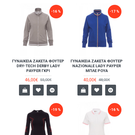
-16 %
-17 %
ΓΥΝΑΙΚΕΊΑ ΖΑΚΈΤΑ ΦΟΎΤΕΡ
ΓΥΝΑΙΚΕΊΑ ΖΑΚΈΤΑ ΦΟΎΤΕΡ
DRY-TECH DERBY LADY
NAZIONALE LADY PAYPER
PAYPER ΓΚΡΙ
ΜΠΛΕ ΡΟΥΆ
46,00€
40,00€
55,00€
48,00€
-19 %
-16 %