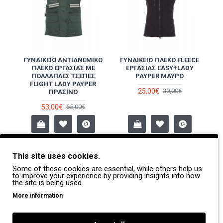
ΓΥΝΑΙΚΕΊΟ ΑΝΤΙΑΝΕΜΙΚΌ
ΓΥΝΑΙΚΕΊΟ ΓΙΛΈΚΟ FLEECE
ΓΙΛΈΚΟ ΕΡΓΑΣΊΑΣ ΜΕ
ΕΡΓΑΣΊΑΣ EASY+LADY
ΠΟΛΛΑΠΛΈΣ ΤΣΈΠΕΣ
PAYPER ΜΑΎΡΟ
FLIGHT LADY PAYPER
25,00€
30,00€
ΠΡΆΣΙΝΟ
53,00€
65,00€
This site uses cookies.
-14 %
-11 %
Some of these cookies are essential, while others help us
to improve your experience by providing insights into how
the site is being used.
More information