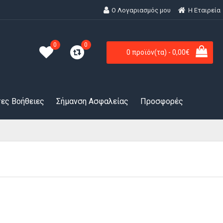
Ο Λογαριασμός μου
H Εταιρεία
0
0
0 προϊόν(τα) - 0,00€
ες Βοήθειες
Σήμανση Ασφαλείας
Προσφορές