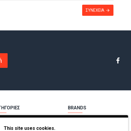
ΣΥΝΈΧΕΙΑ
ή
ΤΗΓΟΡΙΕΣ
BRANDS
χα Εργασίας
Payper
This site uses cookies.
ούτσια Εργασίας
Dike