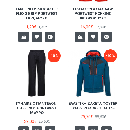
ΓΆΝΤΙ ΝΙΤΡΙΛΊΟΥ A310 -
ΓΙΛΈΚΟ ΕΡΓΑΣΊΑΣ S476
FLEXO GRIP PORTWEST
PORTWEST ΚΟΚΚΙΝΟ
ΓΚΡΙ/ΛΕΥΚΌ
ΦΩΣΦΟΡΟΥΧΟ
1,20€
16,00€
1,30€
17,90€
-10 %
-10 %
ΓΥΝΑΙΚΕΊΟ ΠΑΝΤΕΛΌΝΙ
ΕΛΑΣΤΙΚΉ ΖΑΚΈΤΑ ΦΟΎΤΕΡ
CHEF C071 PORTWEST
DX472 PORTWEST ΜΠΛΕ
ΜΑΎΡΟ
79,70€
88,60€
23,00€
25,60€