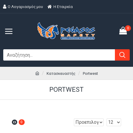
Ο Λογαριασμός μου
H Εταιρεία
0
Κατασκευαστής
Portwest
PORTWEST
0