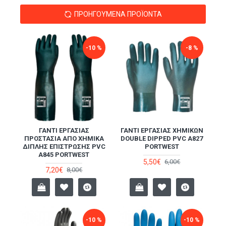
ΠΡΟΗΓΟΎΜΕΝΑ ΠΡΟΪΌΝΤΑ
-10 %
-8 %
ΓΆΝΤΙ ΕΡΓΑΣΊΑΣ
ΓΆΝΤΙ ΕΡΓΑΣΊΑΣ ΧΗΜΙΚΏΝ
ΠΡΟΣΤΑΣΊΑ ΑΠΌ ΧΗΜΙΚΆ
DOUBLE DIPPED PVC A827
ΔΙΠΛΉΣ ΕΠΊΣΤΡΩΣΗΣ PVC
PORTWEST
A845 PORTWEST
5,50€
6,00€
7,20€
8,00€
-10 %
-10 %