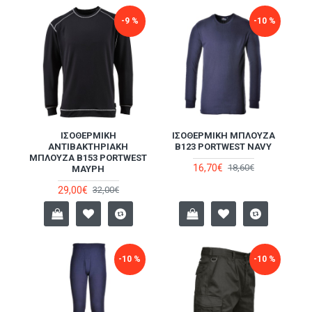
-9 %
-10 %
ΙΣΟΘΕΡΜΙΚΉ
ΙΣΟΘΕΡΜΙΚΉ ΜΠΛΟΎΖΑ
ΑΝΤΙΒΑΚΤΗΡΙΑΚΉ
B123 PORTWEST NAVY
ΜΠΛΟΎΖΑ B153 PORTWEST
16,70€
18,60€
ΜΑΎΡΗ
29,00€
32,00€
-10 %
-10 %