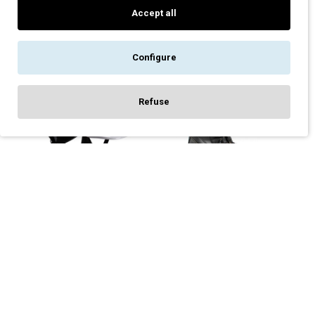
Accept all
50,50€
18,90€
56,00€
21,00€
Configure
-10 %
-10 %
Refuse
FILTER PRODUCTS
ΚΡΆΝΟΣ ΕΡΓΑΣΊΑΣ ABS
ΜΠΌΤΑ ΑΣΦΑΛΕΊΑΣ S3 HRO
ENDURANCE PS55
CI WR COMPOSITELITE 10
PORTWEST ΛΕΥΚΌ
ΙΝΤΣΏΝ FD01 PORTWEST
18,90€
198,00€
21,00€
220,00€