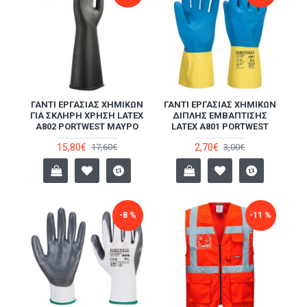
ΓΆΝΤΙ ΕΡΓΑΣΊΑΣ ΧΗΜΙΚΏΝ
ΓΆΝΤΙ ΕΡΓΑΣΊΑΣ ΧΗΜΙΚΏΝ
ΓΙΑ ΣΚΛΗΡΉ ΧΡΉΣΗ LATEX
ΔΙΠΛΉΣ ΕΜΒΆΠΤΙΣΗΣ
A802 PORTWEST ΜΑΎΡΟ
LATEX A801 PORTWEST
15,80€
2,70€
17,60€
3,00€
-8 %
-11 %