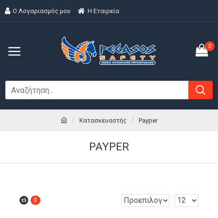
Ο Λογαριασμός μου
H Εταιρεία
0
Κατασκευαστής
Payper
PAYPER
0