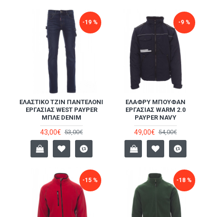
-19 %
-9 %
ΕΛΑΣΤΙΚΌ ΤΖΙΝ ΠΑΝΤΕΛΌΝΙ
ΕΛΑΦΡΎ ΜΠΟΥΦΆΝ
ΕΡΓΑΣΊΑΣ WEST PAYPER
ΕΡΓΑΣΊΑΣ WARM 2.0
ΜΠΛΕ DENIM
PAYPER NAVY
43,00€
49,00€
53,00€
54,00€
-15 %
-18 %