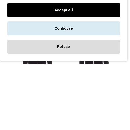
33,00€
39,00€
Accept all
Configure
-16 %
-18 %
Refuse
FILTER PRODUCTS
ΖΑΚΈΤΑ ΦΟΎΤΕΡ DRY-TECH
ΖΑΚΈΤΑ ΦΟΎΤΕΡ DRY-TECH
DERBY PAYPER ΜΑΎΡΟ
NEVADA PAYPER ΜΑΎΡΟ
46,00€
45,00€
55,00€
55,00€