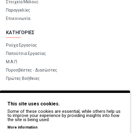
Στοιχεία Μέλους
Παραγγελίες
Επικοινωνία
ΚΑΤΗΓΟΡΙΕΣ
Ρούχα Εργασίας
Παπούτσια Εργασίας
Μ.Α.Π.
Πυροσβέστες - Διασώστες
Πρώτες Βοήθειες
BRANDS
This site uses cookies.
Payper
Some of these cookies are essential, while others help us
Dike
to improve your experience by providing insights into how
the site is being used.
Coverguard
More information
Portwest