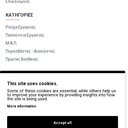
Επικοινωνία
ΚΑΤΗΓΟΡΙΕΣ
Ρούχα Εργασίας
Παπούτσια Εργασίας
Μ.Α.Π.
Πυροσβέστες - Διασώστες
Πρώτες Βοήθειες
BRANDS
This site uses cookies.
Payper
Some of these cookies are essential, while others help us
Dike
to improve your experience by providing insights into how
the site is being used.
Coverguard
More information
Portwest
Exena
Accept all