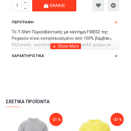
ΚΑΛΆΘΙ
ΠΕΡΙΓΡΑΦΉ
Το T-Shirt Πυροσβεστικής με κέντημα FIRE02 της
Pegasos είναι κατασκευασμένο από 100% βαμβάκι,
Ελληνικής κατασκευής, σε σκούρο μπλέ χρώμα με
όλα τα κεντήματα της Πυροσβεστικής υπηρεσίας.
ΧΑΡΑΚΤΗΡΙΣΤΙΚΆ
Κομψό και άνετο μπλουζάκι εργασίας για όλη την
ημέρα.
ΣΧΕΤΙΚΆ ΠΡΟΪΌΝΤΑ
-21 %
-21 %