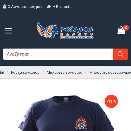
Ο Λογαριασμός μου
H Εταιρεία
0
Ρούχα εργασίας
Μπλούζες εργασίας
Μπλούζες κοντομάνικε
-11 %