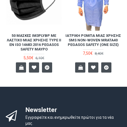
ΧΟ
50 ΜΆΣΚΕΣ IM3PLYBP ΜΕ
ΙΑΤΡΙΚΉ ΡΌΜΠΑ ΜΊΑΣ ΧΡΉΣΗΣ
Ι
ΛΆΣΤΙΧΟ ΜΊΑΣ ΧΡΉΣΗΣ TYPE II
SMS NON-WOVEN MRATA40
Y
ΕΝ ISO 14683:2016 PEGASOS
PEGASOS SAFETY (ONE SIZE)
SAFETY ΜΑΎΡΟ
7,50€
8,40€
5,50€
6,10€
Newsletter
Εγγραφείτε και ενημερωθείτε πρώτοι για τα νέα
μας.