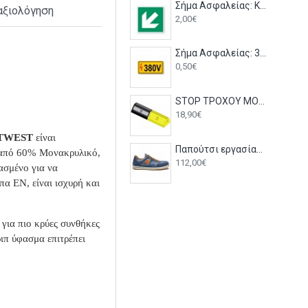
Σήμα Ασφαλείας: Κατεύθυνση Έκτακτης Ανάγκης Κάτω Αριστερά E26
αξιολόγηση
2,00€
Σήμα Ασφαλείας: 380V - V03
0,50€
STOP ΤΡΟΧΟΥ ΜΟΝΟ ΑΠΛΟ ΜΑΥΡΟ/ΚΙΤΡΙΝΟ
18,90€
ORTWEST
είναι
Παπούτσι εργασίας RAVING RACY JEANS S1P SRC Dike
 από 60% Μονακρυλικό,
112,00€
σμένο για να
πα EN, είναι ισχυρή και
 για πιο κρύες συνθήκες
ριπ ύφασμα επιτρέπει