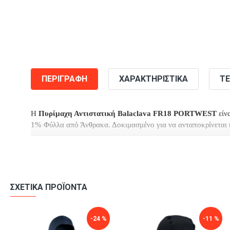
ΠΕΡΙΓΡΑΦΉ
ΧΑΡΑΚΤΗΡΙΣΤΙΚΆ
ΤΕ
Η
Πυρίμαχη Αντιστατική Balaclava FR18 PORTWEST
είνα
1% Φύλλα από Άνθρακα. Δοκιμασμένο για να ανταποκρίνεται κα
Επίσης είναι ιδανική και μπορεί να χρησιμοποιηθεί για πιο κρύ
εφαρμογή.
ΣΧΕΤΙΚΆ ΠΡΟΪΌΝΤΑ
-24 %
-10 %
-11 %
-9 %