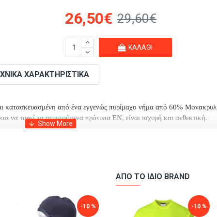
26,50€
29,60€
ΚΑΛΆΘΙ
ΧΝΙΚΆ ΧΑΡΑΚΤΗΡΙΣΤΙΚΆ
ι κ
ατασκευασμένη από ένα εγγενώς πυρίμαχο νήμα από 60% Μονακρυλ
ι να τηρεί τα απαιτούμενα πρότυπα EN, είναι ισχυρή και ανθεκτική.
ες συνθήκες για να κρατήσει το κεφάλι και το λαιμό ζεστό. Το ριπ ύφασμ
ΑΠΌ ΤΟ ΊΔΙΟ BRAND
-10 %
-9 %
-7 %
-10 %