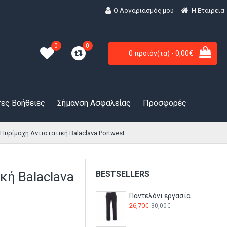
Ο Λογαριασμός μου
H Εταιρεία
0
0
0 προϊόν(τα) - 0,00€
ες Βοήθειες
Σήμανση Ασφαλείας
Προσφορές
 Πυρίμαχη Αντιστατική Balaclava Portwest
κή Balaclava
BESTSELLERS
Παντελόνι εργασίας WORKER Payper Navy
26,70€
30,00€