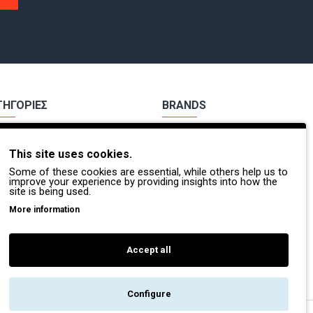
ΤΗΓΟΡΙΕΣ
BRANDS
χα Εργασίας
Payper
This site uses cookies.
ούτσια Εργασίας
Dike
Some of these cookies are essential, while others help us to
Π.
Coverguard
improve your experience by providing insights into how the
site is being used.
οσβέστες - Διασώστες
Portwest
More information
τες Βοήθειες
Exena
Accept all
Configure