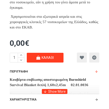
στο νοσοκομείο, εάν η χρήση του γίνει άμεσα μετά το
έγκαυμα.
Χρησιμοποιείται στα εξωτερικά ιατρεία και στις
χειρουργικές κλινικές 57 νοσοκομείων της Ελλάδος, καθώς
και στο ΕΚΑΒ.
0,00€
ΚΑΛΆΘΙ
ΠΕΡΙΓΡΑΦΉ
Κουβέρτα επιβίωσης αποστειρωμένη Burnshield
Survival Blanket διπλή 1,60x2,45m 02.01.0036
Κατασκευασμένη από αγνό φυσικό μαλλί με ειδική ύφανση
εμποτισμένη με 14 φορές το βάρος της σε υδροκολλοειδή
ΧΑΡΑΚΤΗΡΙΣΤΙΚΆ
γέλη φυτικής προέλευσης, συσκευασμένη σε αλουμινένια