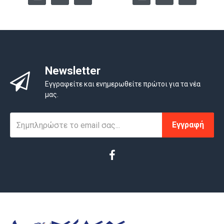
7.Είναι υδροκολλοειδές ζελέ, υδατοδιαλυτό και
απομακρύνεται εύκολα με φυσιολογικό ορό για να δει ο
γιατρός το βάθος του εγκαύματος.
8.Έχει επουλωτική – αντιφλεγμονώδη δράση, βοηθά στην
ταχεία επανεπιθηλιοποίηση και στον σχηματισμό
Newsletter
κοκκιώδους ιστού.
Εγγραφείτε και ενημερωθείτε πρώτοι για τα νέα
μας.
9. Μειώνει στο ήμισυ το χρόνο παραμονής του ασθενούς
στο νοσοκομείο, εάν η χρήση του γίνει άμεσα μετά το
έγκαυμα.
Εγγραφή
Χρησιμοποιείται στα εξωτερικά ιατρεία και στις
χειρουργικές κλινικές 57 νοσοκομείων της Ελλάδος, καθώς
και στο ΕΚΑΒ.