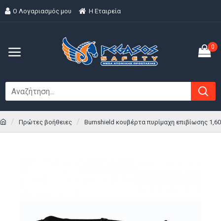
Ο Λογαριασμός μου
H Εταιρεία
0
Πρώτες βοήθειες
Burnshield κουβέρτα πυρίμαχη επιβίωσης 1,60