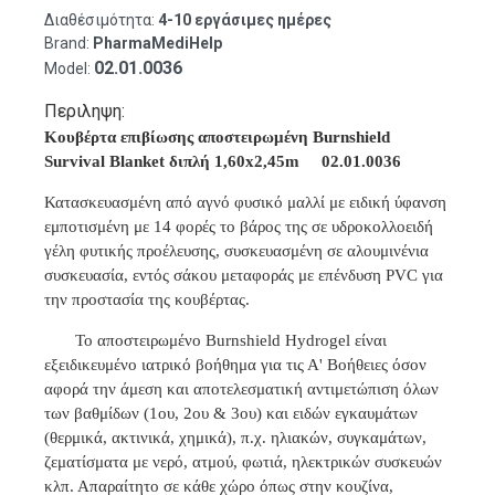
Διαθέσιμότητα:
4-10 εργάσιμες ημέρες
Brand:
PharmaMediHelp
02.01.0036
Model:
Περιληψη:
Κουβέρτα επιβίωσης αποστειρωμένη Burnshield
Survival Blanket διπλή 1,60x2,45m 02.01.0036
Κατασκευασμένη από αγνό φυσικό μαλλί με ειδική ύφανση
εμποτισμένη με 14 φορές το βάρος της σε υδροκολλοειδή
γέλη φυτικής προέλευσης, συσκευασμένη σε αλουμινένια
συσκευασία, εντός σάκου μεταφοράς με επένδυση PVC για
την προστασία της κουβέρτας.
Το αποστειρωμένο Burnshield Hydrogel είναι
εξειδικευμένο ιατρικό βοήθημα για τις Α' Βοήθειες όσον
αφορά την άμεση και αποτελεσματική αντιμετώπιση όλων
των βαθμίδων (1ου, 2ου & 3ου) και ειδών εγκαυμάτων
(θερμικά, ακτινικά, χημικά), π.χ. ηλιακών, συγκαμάτων,
ζεματίσματα με νερό, ατμού, φωτιά, ηλεκτρικών συσκευών
κλπ. Απαραίτητο σε κάθε χώρο όπως στην κουζίνα,