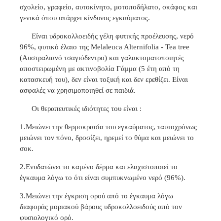
σχολείο, γραφείο, αυτοκίνητο, μοτοποδήλατο, σκάφος και
γενικά όπου υπάρχει κίνδυνος εγκαύματος.
Είναι υδροκολλοειδής γέλη φυτικής προέλευσης, νερό
96%, φυτικό έλαιο της Melaleuca Alternifolia - Tea tree
(Αυστραλιανό τσαγιόδεντρο) και γαλακτοματοποιητές
αποστειρωμένη με ακτινοβολία Γάμμα (5 έτη από τη
κατασκευή του), δεν είναι τοξική και δεν ερεθίζει. Είναι
ασφαλές να χρησιμοποιηθεί σε παιδιά.
Οι θεραπευτικές ιδιότητες του είναι :
1.Μειώνει την θερμοκρασία του εγκαύματος, ταυτοχρόνως
μειώνει τον πόνο, δροσίζει, ηρεμεί το θύμα και μειώνει το
σοκ.
2.Ενυδατώνει το καμένο δέρμα και ελαχιστοποιεί το
έγκαυμα λόγω το ότι είναι συμπυκνωμένο νερό (96%).
3.Μειώνει την έγκριση ορού από το έγκαυμα λόγω
διαφοράς μοριακού βάρους υδροκολλοειδούς από τον
φυσιολογικό ορό.