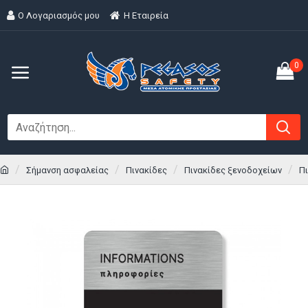
Ο Λογαριασμός μου
H Εταιρεία
0
Σήμανση ασφαλείας
Πινακίδες
Πινακίδες ξενοδοχείων
Πι