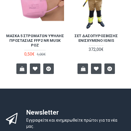
ΜΆΣΚΑ 5 ΣΤΡΩΜΆΤΩΝ ΥΨΗΛΉΣ
ΣΕΤ ΔΑΣΟΠΥΡΌΣΒΕΣΗΣ
Α
ΠΡΟΣΤΑΣΊΑΣ FFP2 NR MUSK
ΕΝΙΣΧΥΜΈΝΟ IGNIS
ΡΟΖ
372,00€
0,50€
1,00€
Newsletter
Εγγραφείτε και ενημερωθείτε πρώτοι για τα νέα
μας.