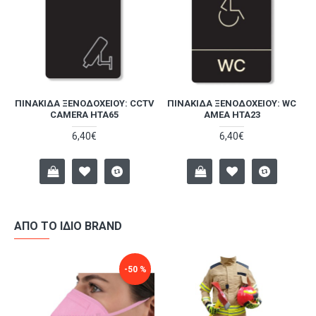
TV
ΠΙΝΑΚΊΔΑ ΞΕΝΟΔΟΧΕΊΟΥ: CCTV
ΠΙΝΑΚΊΔΑ ΞΕΝΟΔΟΧΕΊΟΥ: WC
CAMERA HTA65
ΑΜΕΑ HTA23
6,40€
6,40€
ΑΠΌ ΤΟ ΊΔΙΟ BRAND
-50 %