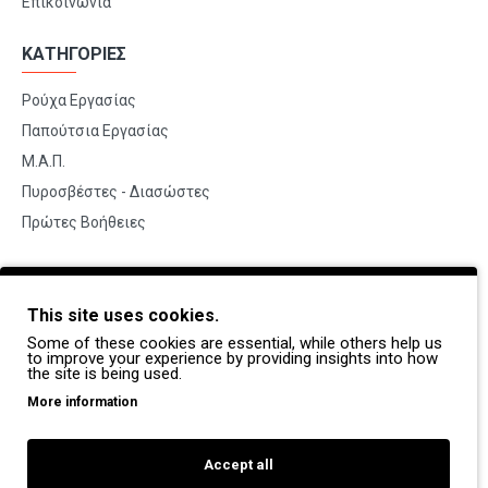
Επικοινωνία
ΚΑΤΗΓΟΡΙΕΣ
Ρούχα Εργασίας
Παπούτσια Εργασίας
Μ.Α.Π.
Πυροσβέστες - Διασώστες
Πρώτες Βοήθειες
BRANDS
This site uses cookies.
Payper
Some of these cookies are essential, while others help us
Dike
to improve your experience by providing insights into how
the site is being used.
Coverguard
More information
Portwest
Exena
Accept all