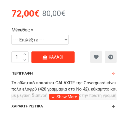
72,00€
80,00€
Μέγεθος
ΚΑΛΆΘΙ
ΠΕΡΙΓΡΑΦΉ
Το αθλητικό παπούτσι GALAXITE της Coverguard είναι
πολύ ελαφρύ (420 γραμμάρια στο Νο 42), εύκαμπτο και
με μεγάλη διαπνοή που το καθιστά στην πρώτη γραμμή
σε θέματα άνεσης. Η εξωτερική σόλα είναι
ΧΑΡΑΚΤΗΡΙΣΤΙΚΆ
κατασκευασμένη από EVA/καουτσούκ και προσφέρει
εξαιρετική αντικραδασμική προστασία, ανθεκτικότητα
και κράτημα.