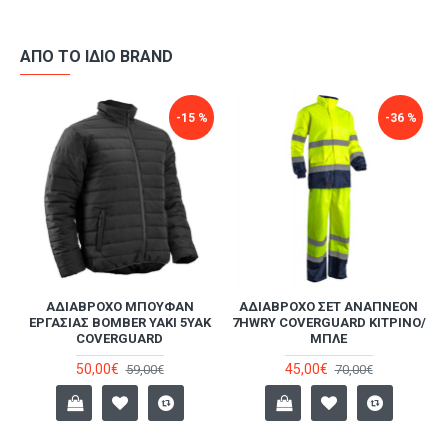
ΑΠΌ ΤΟ ΊΔΙΟ BRAND
-15 %
-36 %
Σ
ΑΔΙΆΒΡΟΧΟ ΜΠΟΥΦΆΝ
ΑΔΙΆΒΡΟΧΟ ΣΕΤ ΑΝΑΠΝΈΟΝ
ΕΡΓΑΣΊΑΣ BOMBER YAKI 5YAK
7HWRY COVERGUARD ΚΙΤΡΙΝΟ/
COVERGUARD
ΜΠΛΕ
50,00€
45,00€
59,00€
70,00€