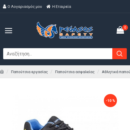
Ο Λογαριασμός μου
H Εταιρεία
0
Παπούτσια εργασίας
Παπούτσια ασφαλείας
Αθλητικά παπού
-10 %