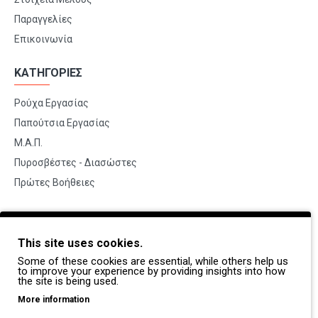
Παραγγελίες
Επικοινωνία
ΚΑΤΗΓΟΡΙΕΣ
Ρούχα Εργασίας
Παπούτσια Εργασίας
Μ.Α.Π.
Πυροσβέστες - Διασώστες
Πρώτες Βοήθειες
BRANDS
This site uses cookies.
Payper
Some of these cookies are essential, while others help us
Dike
to improve your experience by providing insights into how
the site is being used.
Coverguard
More information
Portwest