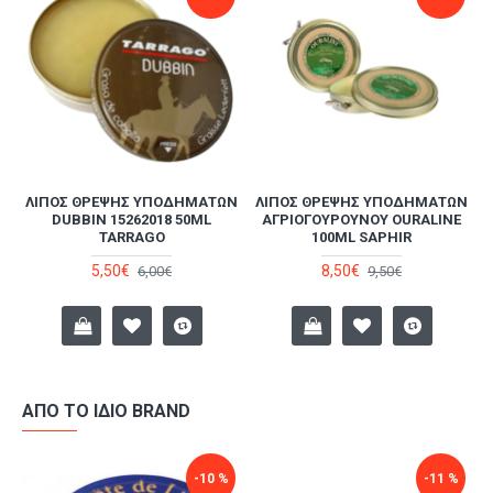
Ν
ΛΊΠΟΣ ΘΡΈΨΗΣ ΥΠΟΔΗΜΆΤΩΝ
ΛΊΠΟΣ ΘΡΈΨΗΣ ΥΠΟΔΗΜΆΤΩΝ
DUBBIN 15262018 50ML
ΑΓΡΙΟΓΟΎΡΟΥΝΟΥ OURALINE
TARRAGO
100ML SAPHIR
5,50€
8,50€
6,00€
9,50€
ΑΠΌ ΤΟ ΊΔΙΟ BRAND
-10 %
-11 %