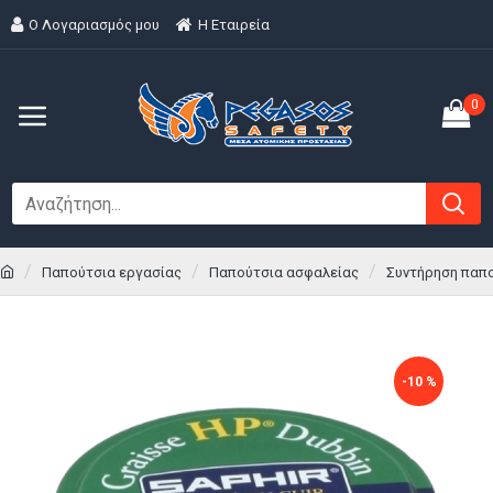
Ο Λογαριασμός μου
H Εταιρεία
0
Παπούτσια εργασίας
Παπούτσια ασφαλείας
Συντήρηση παπ
-10 %