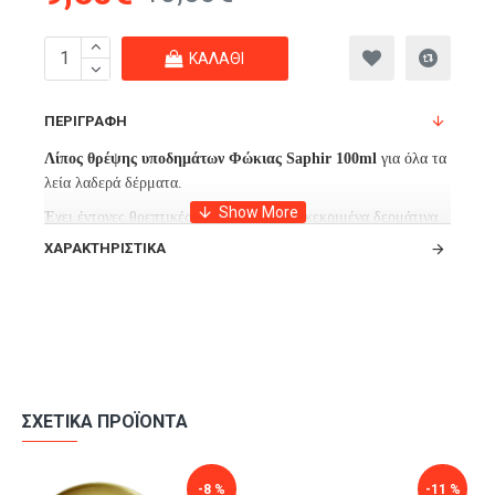
ΚΑΛΆΘΙ
ΠΕΡΙΓΡΑΦΉ
Λίπος
θρέψης υποδημάτων
Φώκιας Saphir 100ml
για όλα τα
λεία λαδερά δέρματα.
Έχει έντονες θρεπτικές ιδιότητες για συγκεκριμένα δερμάτινα
προϊόντα. Προορίζεται για τη συντήρηση πολύ παχύ και
ΧΑΡΑΚΤΗΡΙΣΤΙΚΆ
ισχυρών λαδωμένων δερμάτων.
Είναι ένα εξαιρετικό προϊόν για την θρέψη του δέρματος των
ενδυμάτων της μοτοσικλέτας σας, όπως τα σακάκια Barbour, ή
τα αξεσουάρ σας.
Είναι το μοναδικό προϊόν που διαπερνάει το παχύ δέρμα έτσι
ώστε να παραμένει όμορφο και ζει περισσότερο.
ΣΧΕΤΙΚΆ ΠΡΟΪΌΝΤΑ
Επίσης εμποδίζει την αποκόλληση της ραφής, αυξάνοντας έτσι
την ωφέλιμη ζωή των δερμάτινων υποδημάτων σας.
-8 %
-11 %