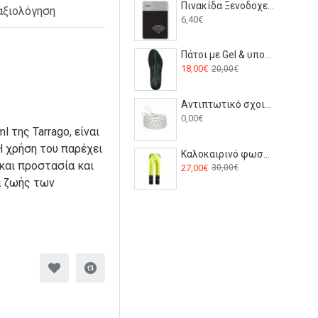
Πινακίδα Ξενοδοχείου: WIFI HTA57
αξιολόγηση
6,40€
Πάτοι με Gel & υποστήριξη της καμάρας του ποδιού FC82 Portwest μαύρο/πράσινο
18,00€
20,00€
Αντιπτωτικό σχοινί πολυαμιδίου 10m FA2010010 Kratos
0,00€
 της Tarrago, είναι
Η χρήση του παρέχει
Καλοκαιρινό φωσφορούχο παντελόνι εργασίας COLLINS SUMMER HV Stenso Κίτρινο
και προστασία και
27,00€
30,00€
α ζωής των