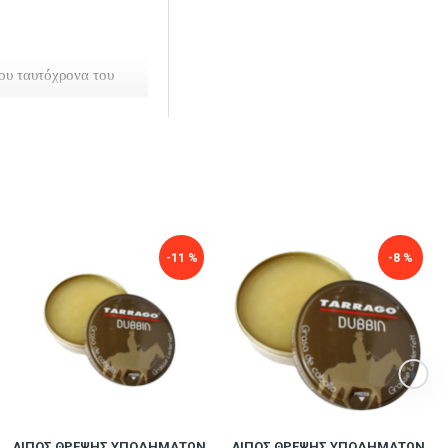
που ταυτόχρονα του
οξέα, όπως το
 δερμάτινων
-11 %
-8 %
ΛΊΠΟΣ ΘΡΈΨΗΣ ΥΠΟΔΗΜΆΤΩΝ
ΛΊΠΟΣ ΘΡΈΨΗΣ ΥΠΟΔΗΜΆΤΩΝ