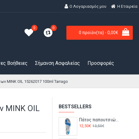
Ο Λογαριασμός μου
H Εταιρεία
0
0
0 προϊόν(τα) - 0,00€
ες Βοήθειες
Σήμανση Ασφαλείας
Προσφορές
ν MINK OIL 15262017 100ml Tarrago
ν MINK OIL
BESTSELLERS
Πάτος παπουτσιών ζελέ FC90 Portwest
12,50€
13,50€