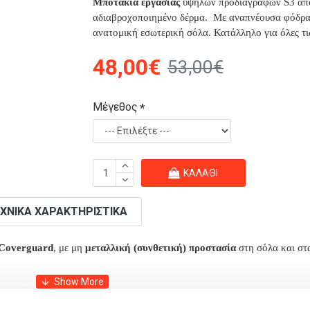
Μποτάκια εργασίας
υψηλών προδιαγραφών S3 από
αδιαβροχοποιημένο δέρμα. Με αναπνέουσα φόδρα 
ανατομική εσωτερική σόλα. Κατάλληλο για όλες τις
48,00€
53,00€
Μέγεθος
ΚΑΛΆΘΙ
ΧΝΙΚΆ ΧΑΡΑΚΤΗΡΙΣΤΙΚΆ
 Coverguard
, με μη
μεταλλική (συνθετική) προστασία
στη σόλα και στ
ις καιρικές συνθήκες.