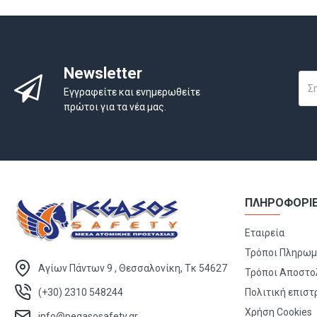
Newsletter
Εγγραφείτε και ενημερωθείτε
πρώτοι για τα νέα μας.
ΠΛΗΡΟΦΟΡΙ
Εταιρεία
Τρόποι Πληρω
Αγίων Πάντων 9 , Θεσσαλονίκη, Τκ 54627
Τρόποι Αποστο
(+30) 2310 548244
Πολιτική επισ
Χρήση Cookies
info@pegasosafety.gr