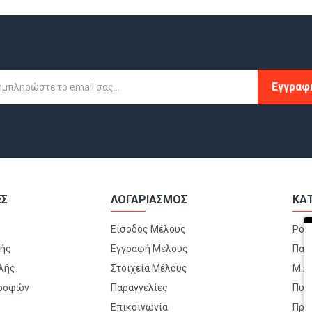
Εγγραφ
ΕΣ
ΛΟΓΑΡΙΑΣΜΟΣ
ΚΑ
Είσοδος Μέλους
Ρού
μής
Εγγραφή Μελους
Παπ
λής
Στοιχεία Μέλους
Μ.Α.
τροφών
Παραγγελίες
Πυρ
Επικοινωνία
Πρώ