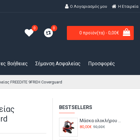
Ο Λογαριασμός μου
H Εταιρεία
0
0
0 προϊόν(τα) - 0,00€
ες Βοήθειες
Σήμανση Ασφαλείας
Προσφορές
είας FREEDITE 9FREH Coverguard
είας
BESTSELLERS
rd
Μάσκα ολοκλήρου προσώπου CLIMAX 731 Ergo
80,00€
90,00€