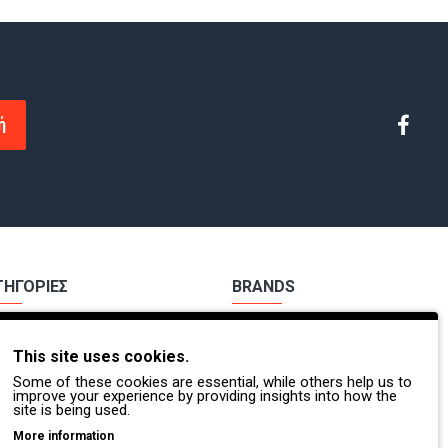
ή
ΤΗΓΟΡΙΕΣ
BRANDS
χα Εργασίας
Payper
This site uses cookies.
ούτσια Εργασίας
Dike
Some of these cookies are essential, while others help us to
Π.
Coverguard
improve your experience by providing insights into how the
site is being used.
οσβέστες - Διασώστες
Portwest
More information
τες Βοήθειες
Exena