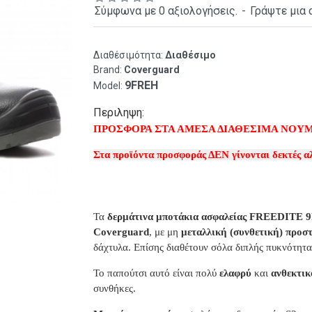
Σύμφωνα με 0 αξιολογήσεις.
-
Γράψτε μια 
Διαθέσιμότητα:
Διαθέσιμο
Brand:
Coverguard
9FREH
Model:
Περιληψη:
ΠΡΟΣΦΟΡΑ ΣΤΑ ΑΜΕΣΑ ΔΙΑΘΕΣΙΜΑ ΝΟΥ
Στα προϊόντα προσφοράς ΔΕΝ γίνονται δεκτές αλ
Τα
δερμάτινα μποτάκια ασφαλείας FREEDITE 
Coverguard
, με μη
μεταλλική (συνθετική) προσ
δάχτυλα. Επίσης διαθέτουν σόλα διπλής πυκνότητα
Το παπούτσι αυτό είναι πολύ
ελαφρύ
και
ανθεκτικ
συνθήκες.