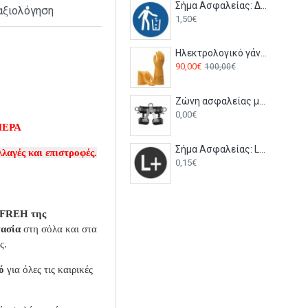
Σήμα Ασφαλείας: Διατηρείτε Το Χώρο Καθαρό - Y25
αξιολόγηση
1,50€
Ηλεκτρολογικό γάντι (Class 3 -26500V) S59150 Secura
90,00€
100,00€
Ζώνη ασφαλείας μέσης Baudrier FA1040400 Kratos
0,00€
ΜΕΡΑ
Σήμα Ασφαλείας: L+ - V20
λαγές και επιστροφές.
0,15€
9FREH της
τασία
στη σόλα και στα
ς.
ό
για όλες τις καιρικές