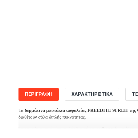
ΠΕΡΙΓΡΑΦΉ
ΧΑΡΑΚΤΗΡΙΣΤΙΚΆ
ΤΕ
Τα
δερμάτινα μποτάκια ασφαλείας FREEDITE 9FREH της
διαθέτουν σόλα διπλής πυκνότητας.
Το παπούτσι αυτό είναι πολύ
ελαφρύ
και
ανθεκτικό
για όλες τ