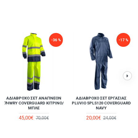
όδημα και ανατομική
-10 %
-36 %
-17 %
ΑΔΙΆΒΡΟΧΟ ΣΕΤ ΑΝΑΠΝΈΟΝ
ΔΕΡΜΆΤΙΝΑ ΜΠΟΤΆΚΙΑ
ΜΠΟΤΆΚΙ ΑΣΦΑΛΕΊΑΣ SUBLIME
ΑΔΙΆΒΡΟΧΟ ΣΕΤ ΕΡΓΑΣΊΑΣ
ΕΡΓΑΣΊΑΣ OPAL HIGH 9OPAH
7HWRY COVERGUARD ΚΙΤΡΙΝΟ/
PLUVIO 5PLS120 COVERGUARD
H WR S3 SRC DIKE
COVERGUARD
ΜΠΛΕ
NAVY
129,00€
70,00€
45,00€
20,00€
78,00€
70,00€
24,00€