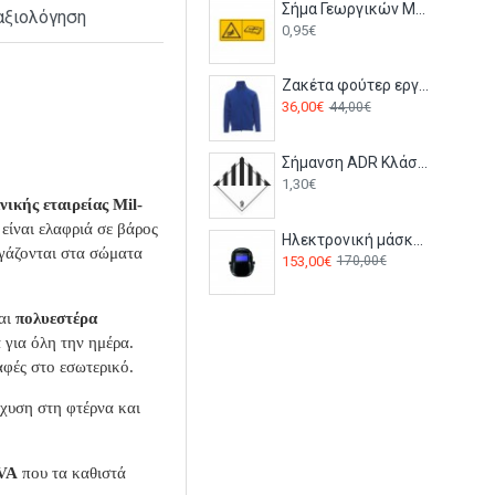
Σήμα Γεωργικών Μηχανημάτων - G60
αξιολόγηση
0,95€
Ζακέτα φούτερ εργασίας PANAMA+ Payper Μπλε ρουά
36,00€
44,00€
Σήμανση ADR Κλάση 9 - ADR9
1,30€
κής εταιρείας Mil-
είναι ελαφριά σε βάρος
Ηλεκτρονική μάσκα συγκόλλησης Fusion+ FUSV Bolle
ργάζονται στα σώματα
153,00€
170,00€
αι
πολυεστέρα
 για όλη την ημέρα.
αφές στο εσωτερικό.
σχυση στη φτέρνα και
VA
που τα καθιστά