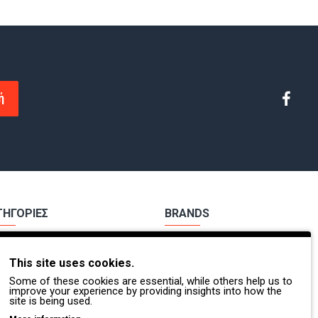
ή
ΤΗΓΟΡΙΕΣ
BRANDS
χα Εργασίας
Payper
This site uses cookies.
ούτσια Εργασίας
Dike
Some of these cookies are essential, while others help us to
Π.
Coverguard
improve your experience by providing insights into how the
site is being used.
οσβέστες - Διασώστες
Portwest