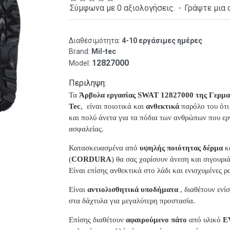
Σύμφωνα με 0 αξιολογήσεις.
-
Γράψτε μια 
Διαθέσιμότητα:
4-10 εργάσιμες ημέρες
Brand:
Mil-tec
12827000
Model:
Περιληψη:
Τα
Άρβυλα εργασίας SWAT 12827000 της Γερμανι
Tec
, είναι ποιοτικά και
ανθεκτικά
παρόλο του ότι 
και πολύ άνετα για τα πόδια των ανθρώπων που ε
ασφαλείας.
Κατασκευασμένα από
υψηλής ποιότητας δέρμα
κ
(
CORDURA
) θα σας χαρίσουν άνεση και σιγουριά
Είναι επίσης ανθεκτικά στο λάδι και ενισχυμένες ρ
Είναι
αντιολισθητικά υποδήματα
, διαθέτουν ενί
στα δάχτυλα για μεγαλύτερη προστασία.
Επίσης διαθέτουν
αφαιρούμενο πάτο
από υλικό
E