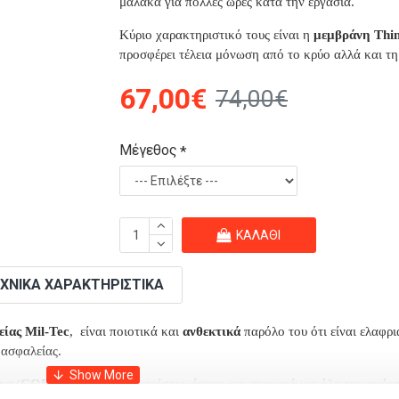
μαλακά για πολλές ώρες κατά την εργασία.
Κύριο χαρακτηριστικό τους είναι η
μεμβράνη Thin
προσφέρει τέλεια μόνωση από το κρύο αλλά και τη
67,00€
74,00€
Μέγεθος
ΚΑΛΆΘΙ
ΧΝΙΚΆ ΧΑΡΑΚΤΗΡΙΣΤΙΚΆ
ίας Mil-Tec
, είναι ποιοτικά και
ανθεκτικά
παρόλο του ότι είναι ελαφρι
 ασφαλείας.
ρα
(
CORDURA
) θα σας χαρίσουν άνεση και σιγουριά για όλη την ημέρα