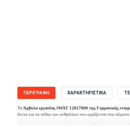
ΠΕΡΙΓΡΑΦΉ
ΧΑΡΑΚΤΗΡΙΣΤΙΚΆ
ΤΕ
Τα
Άρβυλα εργασίας SWAT 12827000 της Γερμανικής εταιρε
άνετα για τα πόδια των ανθρώπων που εργάζονται στα σώματα
Κατασκευασμένα από
υψηλής ποιότητας δέρμα
και
πολυεστέ