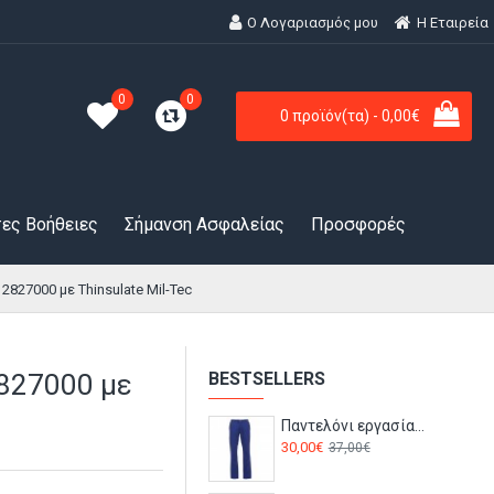
Ο Λογαριασμός μου
H Εταιρεία
0
0
0 προϊόν(τα) - 0,00€
ες Βοήθειες
Σήμανση Ασφαλείας
Προσφορές
827000 με Thinsulate Mil-Tec
827000 με
BESTSELLERS
Παντελόνι εργασίας για όλες τις εποχές CANYON Payper Μπλε ρουά
30,00€
37,00€