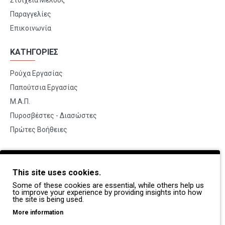
Στοιχεία Μέλους
Παραγγελίες
Επικοινωνία
ΚΑΤΗΓΟΡΙΕΣ
Ρούχα Εργασίας
Παπούτσια Εργασίας
Μ.Α.Π.
Πυροσβέστες - Διασώστες
Πρώτες Βοήθειες
BRANDS
This site uses cookies.
Payper
Some of these cookies are essential, while others help us
Dike
to improve your experience by providing insights into how
the site is being used.
Coverguard
More information
Portwest