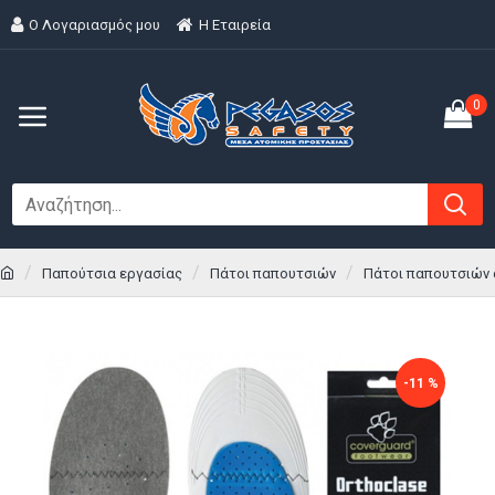
Ο Λογαριασμός μου
H Εταιρεία
0
Παπούτσια εργασίας
Πάτοι παπουτσιών
Πάτοι παπουτσιών 
-11 %