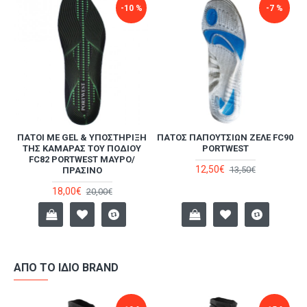
-10 %
-7 %
ΠΆΤΟΙ ΜΕ GEL & ΥΠΟΣΤΉΡΙΞΗ
ΠΆΤΟΣ ΠΑΠΟΥΤΣΙΏΝ ΖΕΛΈ FC90
Ι
ΤΗΣ ΚΑΜΆΡΑΣ ΤΟΥ ΠΟΔΙΟΎ
PORTWEST
FC82 PORTWEST ΜΑΎΡΟ/
12,50€
13,50€
ΠΡΆΣΙΝΟ
18,00€
20,00€
ΑΠΌ ΤΟ ΊΔΙΟ BRAND