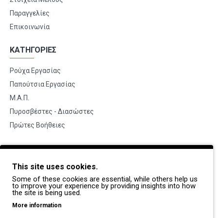
Παραγγελίες
Επικοινωνία
ΚΑΤΗΓΟΡΙΕΣ
Ρούχα Εργασίας
Παπούτσια Εργασίας
Μ.Α.Π.
Πυροσβέστες - Διασώστες
Πρώτες Βοήθειες
BRANDS
This site uses cookies.
Payper
Some of these cookies are essential, while others help us
Dike
to improve your experience by providing insights into how
the site is being used.
Coverguard
More information
Portwest