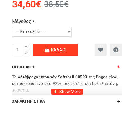
34,60€
38,50€
Μέγεθος
ΚΑΛΆΘΙ
ΠΕΡΙΓΡΑΦΉ
Το
αδιάβροχο μπουφάν Softshell 00523
της
Fageo
είναι
κατασκευασμένο από 92% πολυεστέρα και 8% ελαστάνη,
300γ/τ.μ.
Το
μπουφάν εργασίας
αυτό, διαθέτει
εσωτερική επένδυση
ΧΑΡΑΚΤΗΡΙΣΤΙΚΆ
από
microfleece
για να σας κρατάει ζεστούς όλη την
ημέρα.
Έχει εξωτερικά 3 τσέπες, 2 πλαϊνές τσέπες που ασφαλίζουν
με φερμουάρ και 1 τσέπη στήθους που ασφαλίζει με