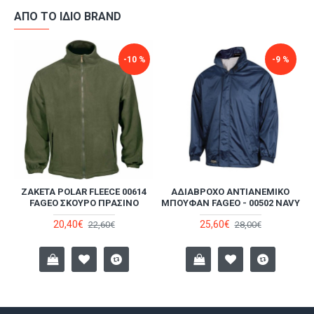
ΑΠΌ ΤΟ ΊΔΙΟ BRAND
-10 %
-9 %
ZΑΚΈΤΑ POLAR FLEECE 00614
ΑΔΙΆΒΡΟΧΟ ΑΝΤΙΑΝΕΜΙΚΌ
FAGEO ΣΚΟΎΡΟ ΠΡΆΣΙΝΟ
ΜΠΟΥΦΆΝ FAGEO - 00502 NAVY
20,40€
25,60€
22,60€
28,00€