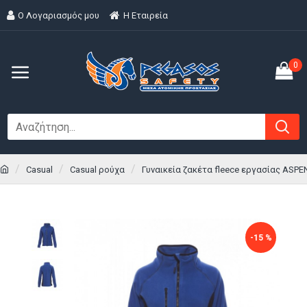
Ο Λογαριασμός μου
H Εταιρεία
0
Casual
Casual ρούχα
Γυναικεία ζακέτα fleece εργασίας ASP
-15 %